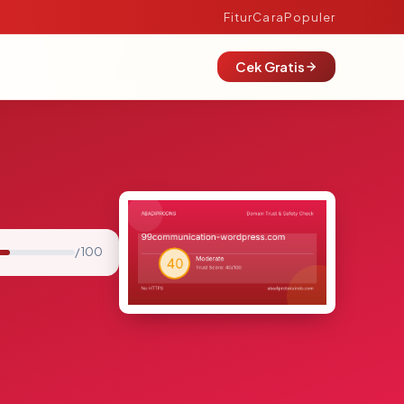
Fitur
Cara
Populer
Cek Gratis
/ 100