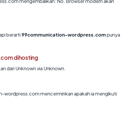
ess.com mengembalikan: No. Browser modern akan
api berarti
99communication-wordpress.com
punya
com dihosting
n dari Unknown via Unknown.
n-wordpress.com mencerminkan apakah ia mengikuti