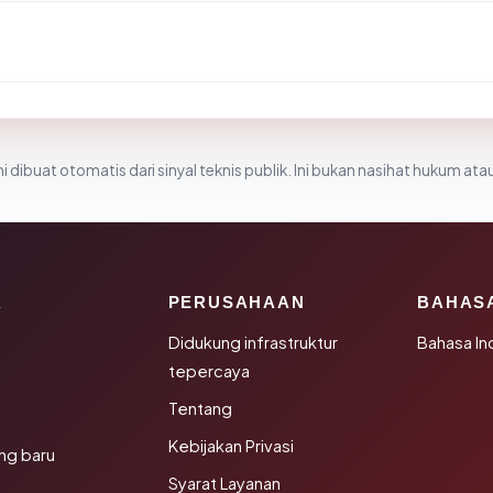
i dibuat otomatis dari sinyal teknis publik. Ini bukan nasihat hukum atau
K
PERUSAHAAN
BAHAS
Didukung infrastruktur
Bahasa In
tepercaya
Tentang
Kebijakan Privasi
ng baru
Syarat Layanan