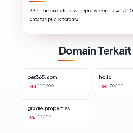
99communication-wordpress.com → 40/100 
catatan publik terbaru.
Domain Terkait
bet365.com
ho.io
100/100
70/100
GB
GB
gradle.properties
90/100
US