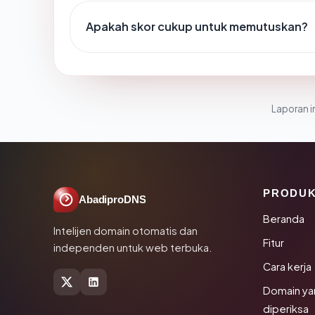
Apakah skor cukup untuk memutuskan?
Laporan in
PRODU
AbadiproDNS
Beranda
Intelijen domain otomatis dan
Fitur
independen untuk web terbuka.
Cara kerja
Domain ya
diperiksa