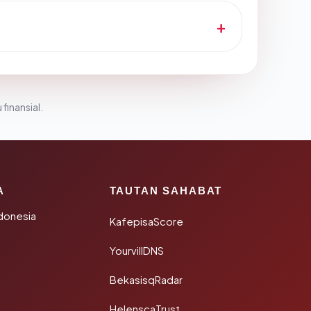
 finansial.
A
TAUTAN SAHABAT
donesia
KafepisaScore
YourvillDNS
BekasisqRadar
HelenscaTrust