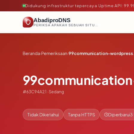
Didukung infrastruktur tepercaya
·
Uptime API: 99.
AbadiproDNS
PERIKSA APAKAH SEBUAH SITUS AMAN, TEPERCAYA, DAN TERVERIFIKASI DALAM HITUNGAN DETIK.
Beranda
›
Pemeriksaan
›
99communication-wordpress
99communication
#63C94A21 · Sedang
Tidak Diketahui
Tanpa HTTPS
Diperbarui
3