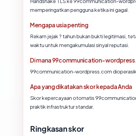
Handshake TLS ke 99communication-wordpr
memperingatkan pengguna ketika ini gagal.
Mengapa usia penting
Rekam jejak ? tahun bukan bukti legitimasi, tet
waktu untuk mengakumulasi sinyal reputasi.
Di mana 99communication-wordpress.
99communication-wordpress.com dioperasika
Apa yang dikatakan skor kepada Anda
Skor kepercayaan otomatis 99communicatio
praktik infrastruktur standar.
Ringkasan skor