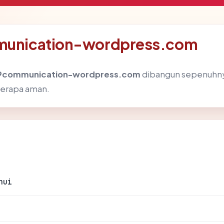
mmunication-wordpress.com
9communication-wordpress.com
dibangun sepenuhnya 
berapa aman.
hui