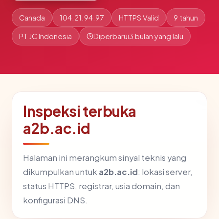
Canada
104.21.94.97
HTTPS Valid
9 tahun
PT JC Indonesia
Diperbarui
3 bulan yang lalu
Inspeksi terbuka
a2b.ac.id
Halaman ini merangkum sinyal teknis yang
dikumpulkan untuk
a2b.ac.id
: lokasi server,
status HTTPS, registrar, usia domain, dan
konfigurasi DNS.