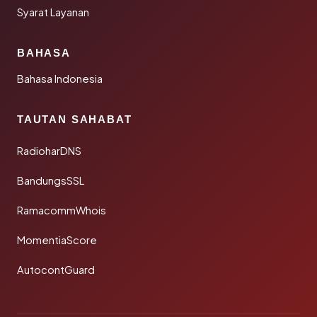
Syarat Layanan
BAHASA
Bahasa Indonesia
TAUTAN SAHABAT
RadioharDNS
BandungsSSL
RamacommWhois
MomentiaScore
AutocontGuard