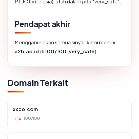
PT JC Indonesia) jatuh dalam pita "very_safe".
Pendapat akhir
Menggabungkan semua sinyal, kami menilai
a2b.ac.id
di
100/100
(
very_safe
).
Domain Terkait
xxoo.com
100/100
CA