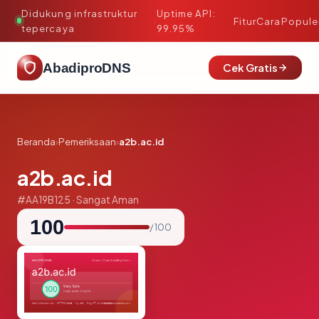
Didukung infrastruktur
Uptime API:
·
Fitur
Cara
Popule
tepercaya
99.95%
AbadiproDNS
Cek Gratis
Beranda
›
Pemeriksaan
›
a2b.ac.id
a2b.ac.id
#AA19B125 · Sangat Aman
100
/ 100