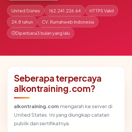
United States
162.241.226.64
HTTPS Valid
24.8 tahun
CV. Rumahweb Indonesia
Diperbarui
3 bulan yang lalu
Seberapa terpercaya
alkontraining.com?
alkontraining.com
mengarah ke server di
United States. Ini yang diungkap catatan
publik dan sertifikatnya.