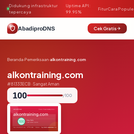
Didukung infrastruktur
Uptime API:
·
Fitur
Cara
Popule
tepercaya
99.95%
AbadiproDNS
Cek Gratis
Beranda
›
Pemeriksaan
›
alkontraining.com
alkontraining.com
#81333ECB · Sangat Aman
100
/ 100