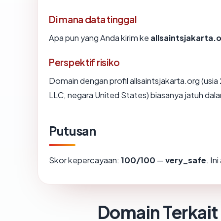
Di mana data tinggal
Apa pun yang Anda kirim ke
allsaintsjakarta.
Perspektif risiko
Domain dengan profil allsaintsjakarta.org (usi
LLC, negara United States) biasanya jatuh dal
Putusan
Skor kepercayaan:
100/100
—
very_safe
. In
Domain Terkait