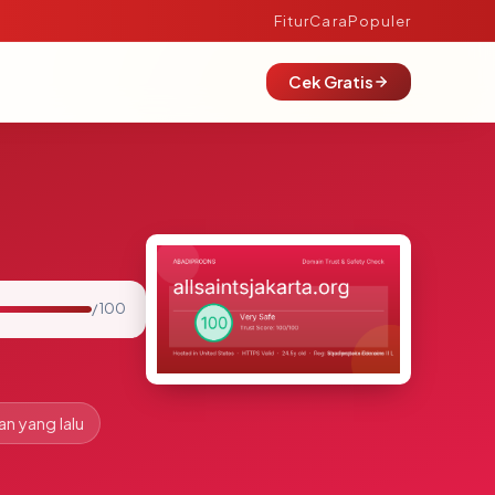
Fitur
Cara
Populer
Cek Gratis
/ 100
an yang lalu