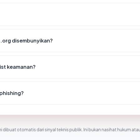
a.org disembunyikan?
list keamanan?
 phishing?
i dibuat otomatis dari sinyal teknis publik. Ini bukan nasihat hukum atau