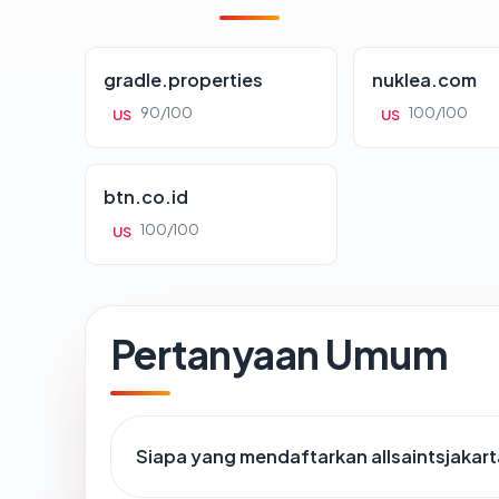
gradle.properties
nuklea.com
90/100
100/100
US
US
btn.co.id
100/100
US
Pertanyaan Umum
Siapa yang mendaftarkan allsaintsjakar