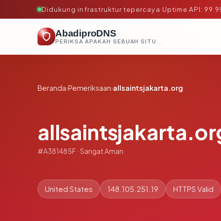
Didukung infrastruktur tepercaya
·
Uptime API: 99.
AbadiproDNS
PERIKSA APAKAH SEBUAH SITUS AMAN, TEPERCAYA, DAN TERVERIFIKASI DALAM HITUNGAN DETIK.
Beranda
›
Pemeriksaan
›
allsaintsjakarta.org
allsaintsjakarta.or
#A381485F · Sangat Aman
United States
148.105.251.19
HTTPS Valid