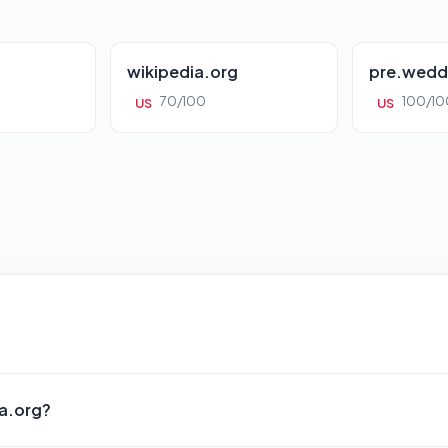
wikipedia.org
pre.wedd
70/100
100/10
US
US
ta.org?