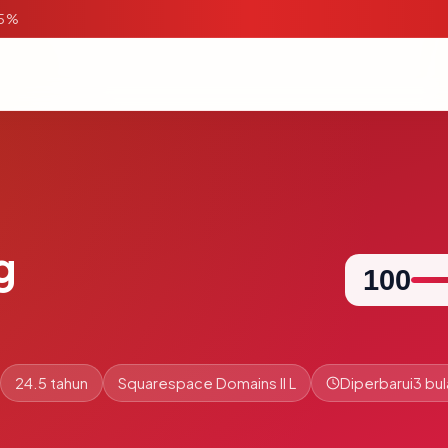
95%
g
100
24.5 tahun
Squarespace Domains II L
Diperbarui
3 bul