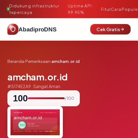
Didukung infrastruktur
Uptime API:
·
Fitur
Cara
Popule
tepercaya
99.95%
AbadiproDNS
Cek Gratis
Beranda
›
Pemeriksaan
›
amcham.or.id
amcham.or.id
#5174E2A9 · Sangat Aman
100
/ 100