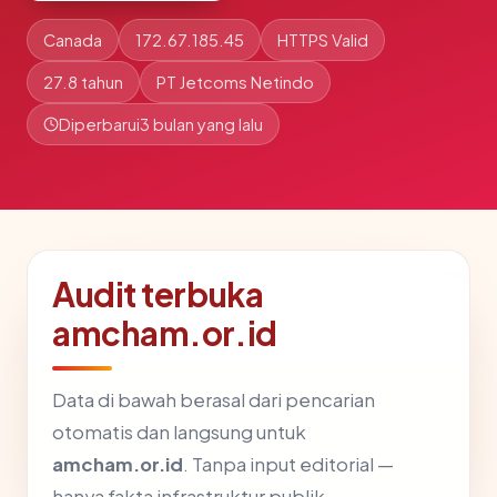
Canada
172.67.185.45
HTTPS Valid
27.8 tahun
PT Jetcoms Netindo
Diperbarui
3 bulan yang lalu
Audit terbuka
amcham.or.id
Data di bawah berasal dari pencarian
otomatis dan langsung untuk
amcham.or.id
. Tanpa input editorial —
hanya fakta infrastruktur publik.