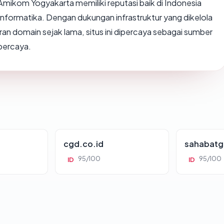
s Amikom Yogyakarta memiliki reputasi baik di Indonesia
nformatika. Dengan dukungan infrastruktur yang dikelola
 domain sejak lama, situs ini dipercaya sebagai sumber
percaya.
cgd.co.id
sahabatg
95/100
95/100
ID
ID