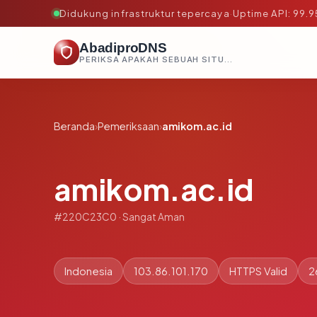
Didukung infrastruktur tepercaya
·
Uptime API: 99.
AbadiproDNS
PERIKSA APAKAH SEBUAH SITUS AMAN, TEPERCAYA, DAN TERVERIFIKASI DALAM HITUNGAN DETIK.
Beranda
›
Pemeriksaan
›
amikom.ac.id
amikom.ac.id
#220C23C0 · Sangat Aman
Indonesia
103.86.101.170
HTTPS Valid
2