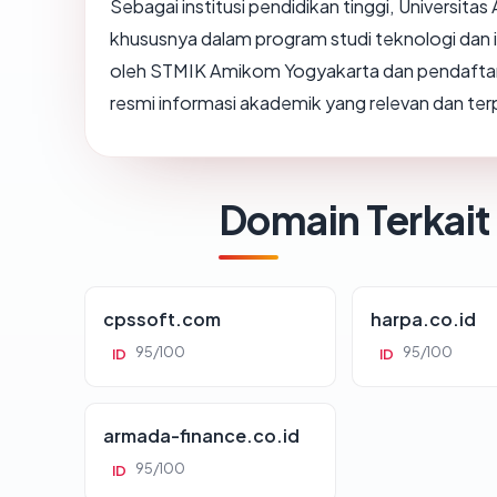
Sebagai institusi pendidikan tinggi, Universita
khususnya dalam program studi teknologi dan i
oleh STMIK Amikom Yogyakarta dan pendaftaran
resmi informasi akademik yang relevan dan ter
Domain Terkait
cpssoft.com
harpa.co.id
95/100
95/100
ID
ID
armada-finance.co.id
95/100
ID