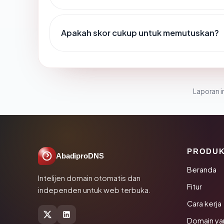
Apakah skor cukup untuk memutuskan?
Laporan in
PRODU
AbadiproDNS
Beranda
Intelijen domain otomatis dan
Fitur
independen untuk web terbuka.
Cara kerja
Domain ya