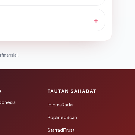
 finansial.
A
TAUTAN SAHABAT
donesia
IpiemsRadar
PoplinedScan
StarradiTrust