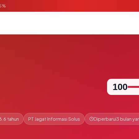
95%
100
6.6 tahun
PT Jagat Informasi Solus
Diperbarui
3 bulan yan