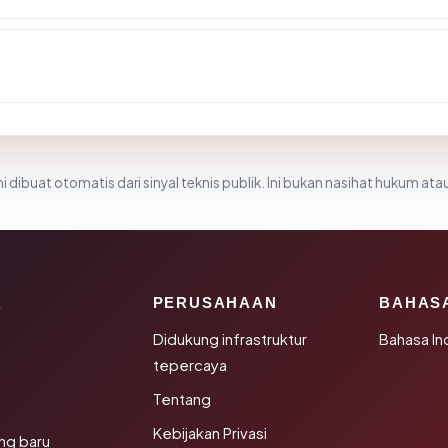
i dibuat otomatis dari sinyal teknis publik. Ini bukan nasihat hukum atau
K
PERUSAHAAN
BAHAS
Didukung infrastruktur
Bahasa In
tepercaya
Tentang
Kebijakan Privasi
ng baru