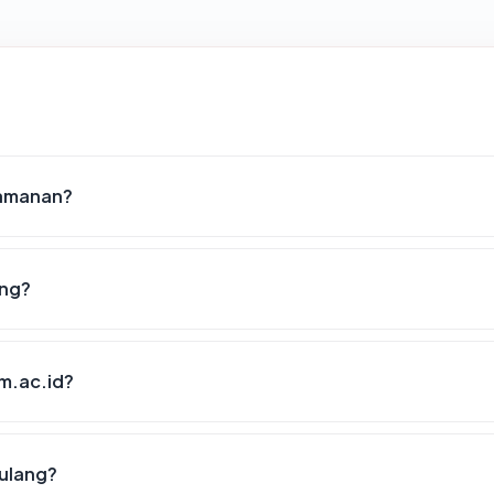
eamanan?
ing?
om.ac.id?
 ulang?