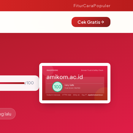
Fitur
Cara
Populer
Cek Gratis
/ 100
g lalu