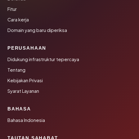
Fitur
Cara kerja
Domain yang baru diperiksa
PERUSAHAAN
Didukung infrastruktur tepercaya
Tentang
Kebijakan Privasi
Syarat Layanan
BAHASA
Bahasa Indonesia
TAUTAN SAHABAT