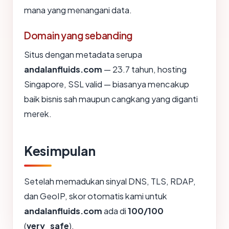
mana yang menangani data.
Domain yang sebanding
Situs dengan metadata serupa
andalanfluids.com
— 23.7 tahun, hosting
Singapore, SSL valid — biasanya mencakup
baik bisnis sah maupun cangkang yang diganti
merek.
Kesimpulan
Setelah memadukan sinyal DNS, TLS, RDAP,
dan GeoIP, skor otomatis kami untuk
andalanfluids.com
ada di
100/100
(
very_safe
).