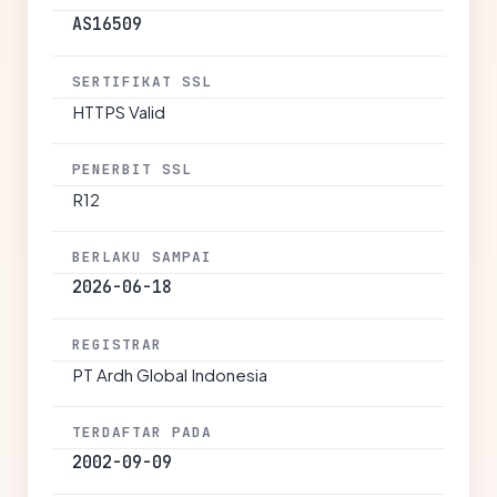
AS16509
SERTIFIKAT SSL
HTTPS Valid
PENERBIT SSL
R12
BERLAKU SAMPAI
2026-06-18
REGISTRAR
PT Ardh Global Indonesia
TERDAFTAR PADA
2002-09-09