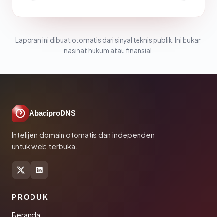
Laporan ini dibuat otomatis dari sinyal teknis publik. Ini bukan
nasihat hukum atau finansial.
AbadiproDNS
Intelijen domain otomatis dan independen
untuk web terbuka.
PRODUK
Beranda