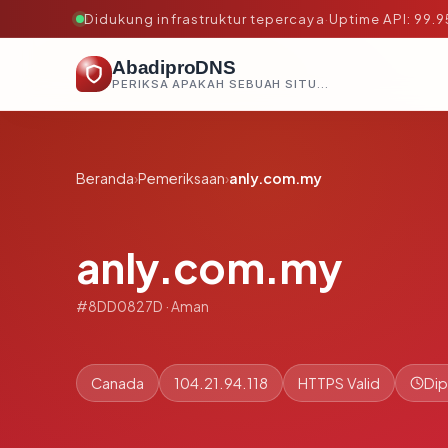
Didukung infrastruktur tepercaya
·
Uptime API: 99.
AbadiproDNS
PERIKSA APAKAH SEBUAH SITUS AMAN, TEPERCAYA, DAN TERVERIFIKASI DALAM HITUNGAN DETIK.
Beranda
›
Pemeriksaan
›
anly.com.my
anly.com.my
#8DD0827D · Aman
Canada
104.21.94.118
HTTPS Valid
Dip