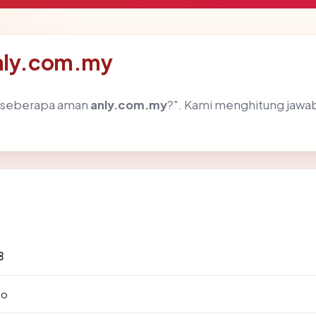
anly.com.my
h "seberapa aman
anly.com.my
?". Kami menghitung jaw
8
to