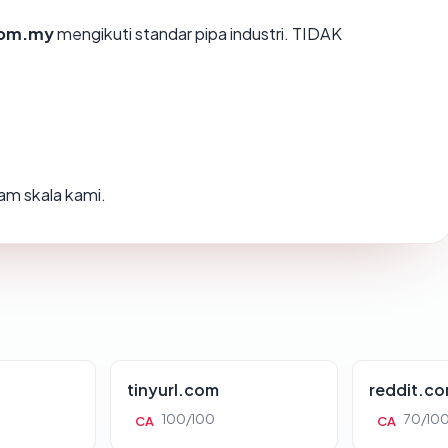
com.my
mengikuti standar pipa industri. TIDAK
am skala kami.
tinyurl.com
reddit.c
100/100
70/10
CA
CA