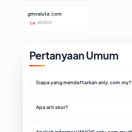
gmvaluta.com
60/100
CA
Pertanyaan Umum
Siapa yang mendaftarkan anly.com.my?
Apa arti skor?
Apakah informasi WHOIS anly.com.my d