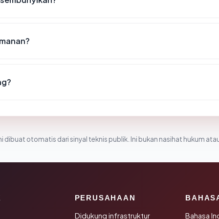
eamanan?
ng?
i dibuat otomatis dari sinyal teknis publik. Ini bukan nasihat hukum atau
K
PERUSAHAAN
BAHAS
Didukung infrastruktur
Bahasa In