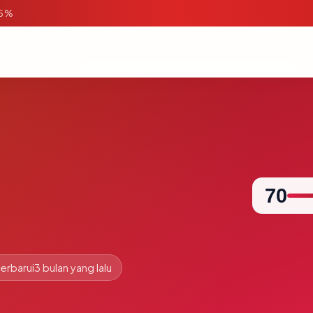
95%
70
erbarui
3 bulan yang lalu