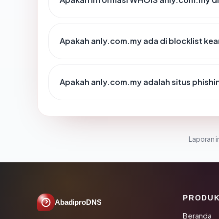
Apakah anly.com.my ada di blocklist k
Apakah anly.com.my adalah situs phishi
Laporan in
PRODU
AbadiproDNS
Beranda