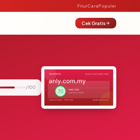
Fitur
Cara
Populer
Cek Gratis
/ 100