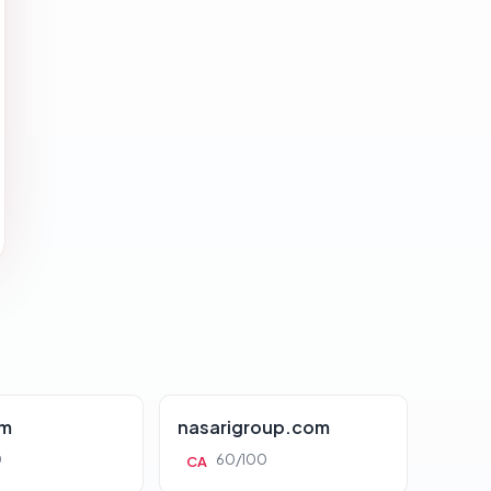
om
nasarigroup.com
0
60/100
CA