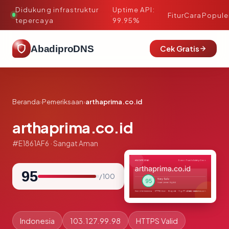
Didukung infrastruktur
Uptime API:
·
Fitur
Cara
Popule
tepercaya
99.95%
AbadiproDNS
Cek Gratis
Beranda
›
Pemeriksaan
›
arthaprima.co.id
arthaprima.co.id
#E1861AF6 · Sangat Aman
95
/ 100
Indonesia
103.127.99.98
HTTPS Valid