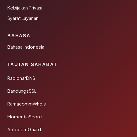
Kebijakan Privasi
Syarat Layanan
BAHASA
Bahasa Indonesia
TAUTAN SAHABAT
RadioharDNS
BandungsSSL
RamacommWhois
MomentiaScore
AutocontGuard