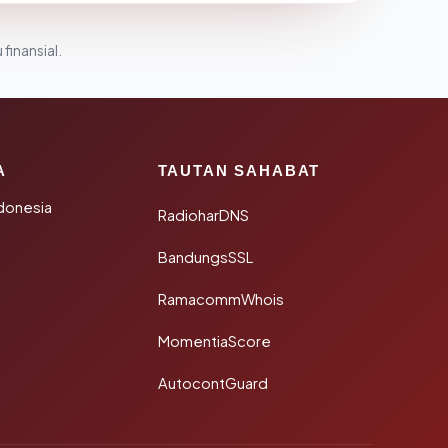
 finansial.
A
TAUTAN SAHABAT
donesia
RadioharDNS
BandungsSSL
RamacommWhois
MomentiaScore
AutocontGuard