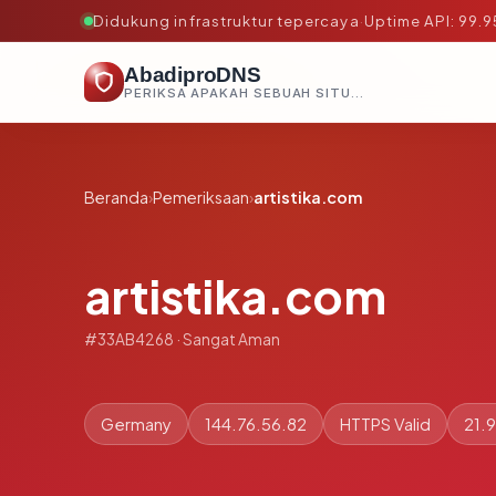
Didukung infrastruktur tepercaya
·
Uptime API: 99.
AbadiproDNS
PERIKSA APAKAH SEBUAH SITUS AMAN, TEPERCAYA, DAN TERVERIFIKASI DALAM HITUNGAN DETIK.
Beranda
›
Pemeriksaan
›
artistika.com
artistika.com
#33AB4268 · Sangat Aman
Germany
144.76.56.82
HTTPS Valid
21.9