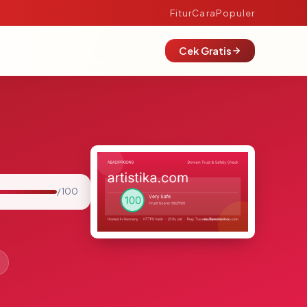
Fitur
Cara
Populer
Cek Gratis
/ 100