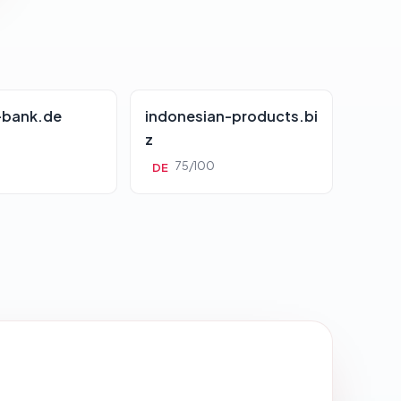
-bank.de
indonesian-products.bi
z
0
75/100
DE