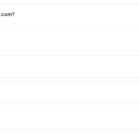
a.com?
?