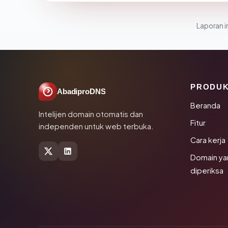
Laporan in
PRODU
AbadiproDNS
Beranda
Intelijen domain otomatis dan
Fitur
independen untuk web terbuka.
Cara kerja
Domain ya
diperiksa