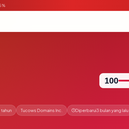
95%
100
 tahun
Tucows Domains Inc.
Diperbarui
3 bulan yang lalu