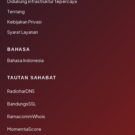
Didukung infrastruktur tepercaya
Tentang
Kebijakan Privasi
Syarat Layanan
BAHASA
Bahasa Indonesia
TAUTAN SAHABAT
RadioharDNS
BandungsSSL
RamacommWhois
MomentiaScore