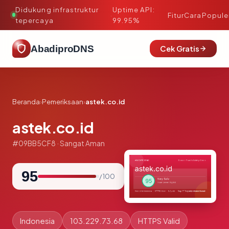
Didukung infrastruktur
Uptime API:
·
Fitur
Cara
Popule
tepercaya
99.95%
AbadiproDNS
Cek Gratis
Beranda
›
Pemeriksaan
›
astek.co.id
astek.co.id
#09BB5CF8 · Sangat Aman
95
/ 100
Indonesia
103.229.73.68
HTTPS Valid