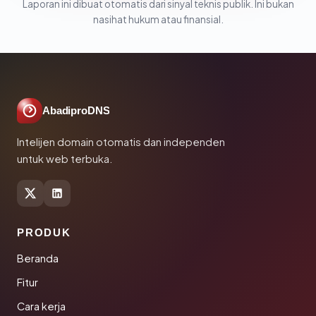
Laporan ini dibuat otomatis dari sinyal teknis publik. Ini bukan
nasihat hukum atau finansial.
AbadiproDNS
Intelijen domain otomatis dan independen
untuk web terbuka.
PRODUK
Beranda
Fitur
Cara kerja