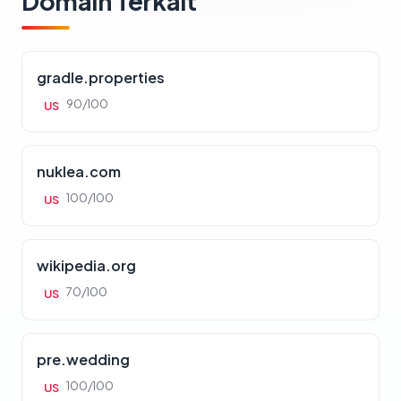
Domain Terkait
gradle.properties
90/100
US
nuklea.com
100/100
US
wikipedia.org
70/100
US
pre.wedding
100/100
US