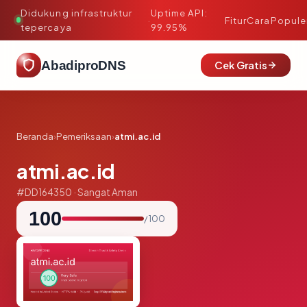
Didukung infrastruktur
Uptime API:
·
Fitur
Cara
Popule
tepercaya
99.95%
AbadiproDNS
Cek Gratis
Beranda
›
Pemeriksaan
›
atmi.ac.id
atmi.ac.id
#DD164350 · Sangat Aman
100
/ 100