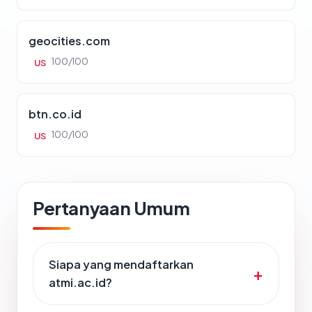
geocities.com
100/100
US
btn.co.id
100/100
US
Pertanyaan Umum
Siapa yang mendaftarkan
atmi.ac.id?