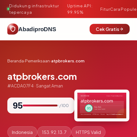
Didukung infrastruktur
Uptime API:
·
Fitur
Cara
Popule
tepercaya
99.95%
AbadiproDNS
Cek Gratis
Beranda
›
Pemeriksaan
›
atpbrokers.com
atpbrokers.com
#ACDA07F4 · Sangat Aman
95
/ 100
Indonesia
153.92.13.7
HTTPS Valid