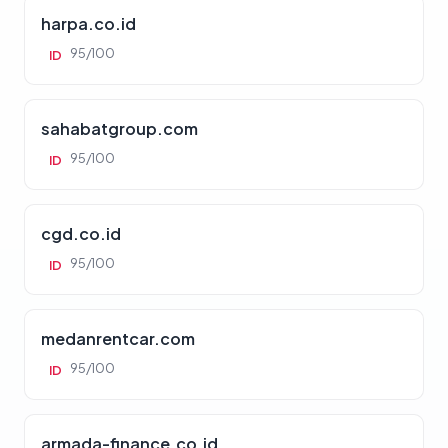
harpa.co.id
95/100
ID
sahabatgroup.com
95/100
ID
cgd.co.id
95/100
ID
medanrentcar.com
95/100
ID
armada-finance.co.id