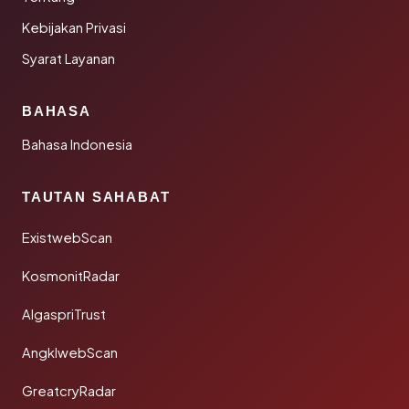
Kebijakan Privasi
Syarat Layanan
BAHASA
Bahasa Indonesia
TAUTAN SAHABAT
ExistwebScan
KosmonitRadar
AlgaspriTrust
AngklwebScan
GreatcryRadar