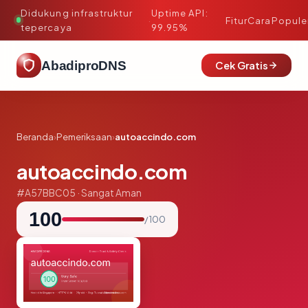
Didukung infrastruktur
Uptime API:
·
Fitur
Cara
Popule
tepercaya
99.95%
AbadiproDNS
Cek Gratis
Beranda
›
Pemeriksaan
›
autoaccindo.com
autoaccindo.com
#A57BBC05 · Sangat Aman
100
/ 100