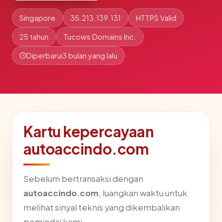
Singapore
35.213.139.131
HTTPS Valid
25 tahun
Tucows Domains Inc.
Diperbarui
3 bulan yang lalu
Kartu kepercayaan
autoaccindo.com
Sebelum bertransaksi dengan
autoaccindo.com
, luangkan waktu untuk
melihat sinyal teknis yang dikembalikan
pemindai kami.