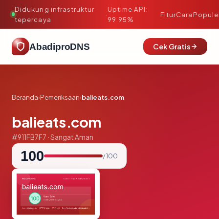
Didukung infrastruktur
Uptime API:
·
Fitur
Cara
Popule
tepercaya
99.95%
AbadiproDNS
Cek Gratis
Beranda
›
Pemeriksaan
›
balieats.com
balieats.com
#911FB7F7 · Sangat Aman
100
/ 100