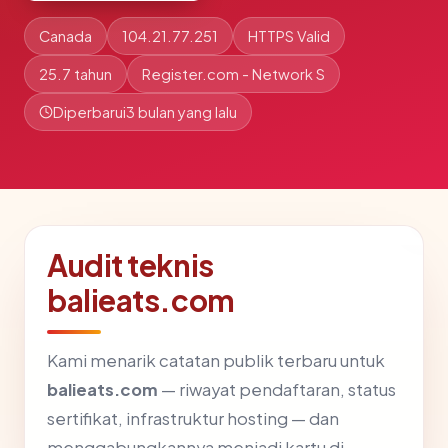
Canada
104.21.77.251
HTTPS Valid
25.7 tahun
Register.com - Network S
Diperbarui
3 bulan yang lalu
Audit teknis
balieats.com
Kami menarik catatan publik terbaru untuk
balieats.com
— riwayat pendaftaran, status
sertifikat, infrastruktur hosting — dan
menggabungkannya menjadi kartu di