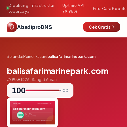
Didukung infrastruktur
Uptime API:
·
Fitur
Cara
Popule
tepercaya
99.95%
AbadiproDNS
Cek Gratis
Beranda
›
Pemeriksaan
›
balisafarimarinepark.com
balisafarimarinepark.com
#098B1D26 · Sangat Aman
100
/ 100