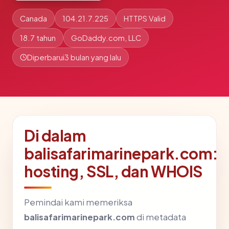
Canada
104.21.7.225
HTTPS Valid
18.7 tahun
GoDaddy.com, LLC
Diperbarui
3 bulan yang lalu
Di dalam
balisafarimarinepark.com:
hosting, SSL, dan WHOIS
Pemindai kami memeriksa
balisafarimarinepark.com
di metadata