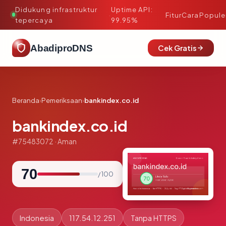
Didukung infrastruktur
Uptime API:
·
Fitur
Cara
Popule
tepercaya
99.95%
AbadiproDNS
Cek Gratis
Beranda
›
Pemeriksaan
›
bankindex.co.id
bankindex.co.id
#75483072 · Aman
70
/ 100
Indonesia
117.54.12.251
Tanpa HTTPS