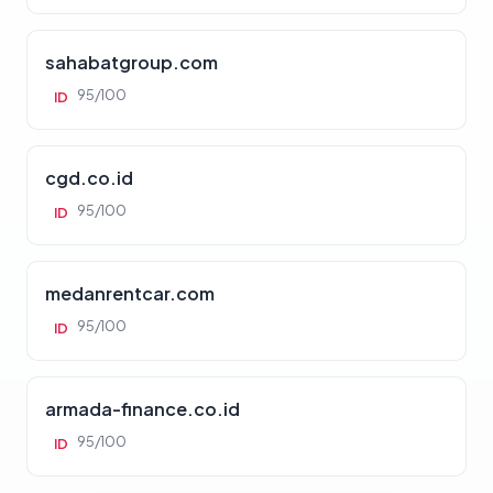
sahabatgroup.com
95/100
ID
cgd.co.id
95/100
ID
medanrentcar.com
95/100
ID
armada-finance.co.id
95/100
ID