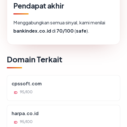
Pendapat akhir
Menggabungkan semua sinyal, kami menilai
bankindex.co.id
di
70/100
(
safe
).
Domain Terkait
cpssoft.com
95/100
ID
harpa.co.id
95/100
ID