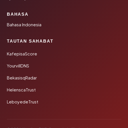
BAHASA
Bahasa Indonesia
TAUTAN SAHABAT
KafepisaScore
YourvillDNS
BekasisqRadar
HelenscaTrust
LeboyedeTrust