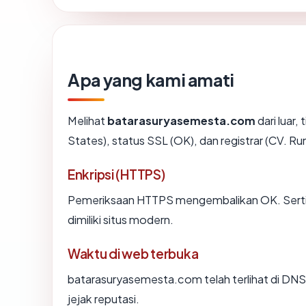
Apa yang kami amati
Melihat
batarasuryasemesta.com
dari luar,
States), status SSL (OK), dan registrar (CV. 
Enkripsi (HTTPS)
Pemeriksaan HTTPS mengembalikan OK. Sertifi
dimiliki situs modern.
Waktu di web terbuka
batarasuryasemesta.com telah terlihat di DNS 
jejak reputasi.