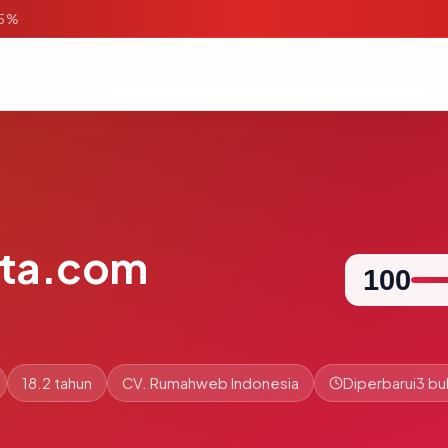
95%
sta.com
100
18.2 tahun
CV. Rumahweb Indonesia
Diperbarui
3 bu