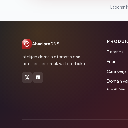
Laporan in
PRODU
AbadiproDNS
Beranda
Intelijen domain otomatis dan
Fitur
independen untuk web terbuka.
Cara kerja
Domain ya
diperiksa