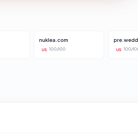
nuklea.com
pre.wedd
100/100
100/10
US
US