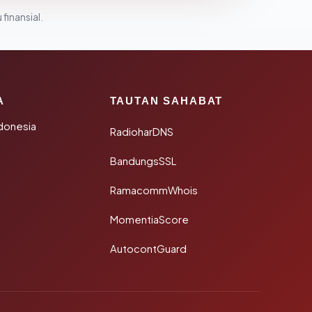
 finansial.
A
TAUTAN SAHABAT
donesia
RadioharDNS
BandungsSSL
RamacommWhois
MomentiaScore
AutocontGuard