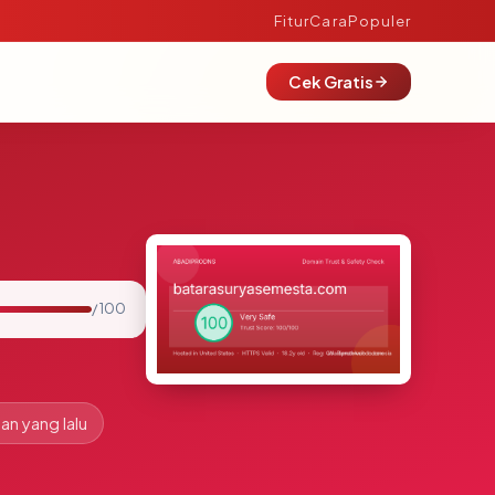
Fitur
Cara
Populer
Cek Gratis
/ 100
lan yang lalu