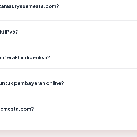
atarasuryasemesta.com?
i IPv6?
 terakhir diperiksa?
untuk pembayaran online?
asemesta.com?