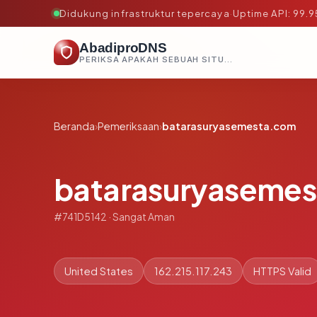
Didukung infrastruktur tepercaya
·
Uptime API: 99.
AbadiproDNS
PERIKSA APAKAH SEBUAH SITUS AMAN, TEPERCAYA, DAN TERVERIFIKASI DALAM HITUNGAN DETIK.
Beranda
›
Pemeriksaan
›
batarasuryasemesta.com
batarasuryaseme
#741D5142 · Sangat Aman
United States
162.215.117.243
HTTPS Valid