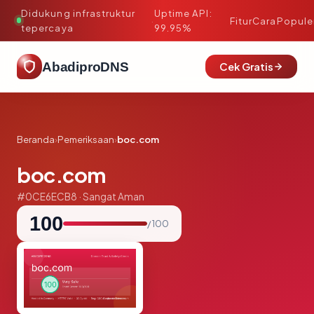
Didukung infrastruktur
Uptime API:
·
Fitur
Cara
Popule
tepercaya
99.95%
AbadiproDNS
Cek Gratis
Beranda
›
Pemeriksaan
›
boc.com
boc.com
#0CE6ECB8 · Sangat Aman
100
/ 100