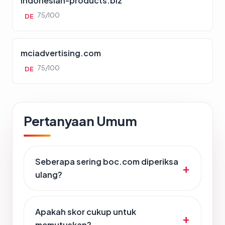
indonesian-products.biz
75/100
DE
mciadvertising.com
75/100
DE
Pertanyaan Umum
Seberapa sering boc.com diperiksa
ulang?
Apakah skor cukup untuk
memutuskan?