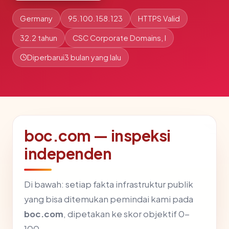
Germany
95.100.158.123
HTTPS Valid
32.2 tahun
CSC Corporate Domains, I
Diperbarui
3 bulan yang lalu
boc.com — inspeksi
independen
Di bawah: setiap fakta infrastruktur publik
yang bisa ditemukan pemindai kami pada
boc.com
, dipetakan ke skor objektif 0-
100.