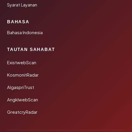
Syarat Layanan
BAHASA
Bahasa Indonesia
TAUTAN SAHABAT
ExistwebScan
KosmonitRadar
AlgaspriTrust
AngklwebScan
GreatcryRadar