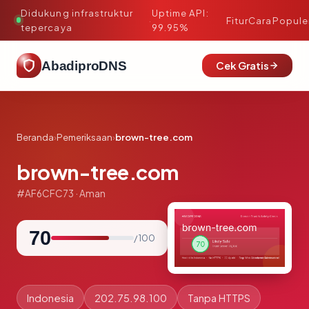
Didukung infrastruktur
Uptime API:
·
Fitur
Cara
Popule
tepercaya
99.95%
AbadiproDNS
Cek Gratis
Beranda
›
Pemeriksaan
›
brown-tree.com
brown-tree.com
#AF6CFC73 · Aman
70
/ 100
Indonesia
202.75.98.100
Tanpa HTTPS