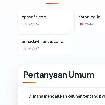
cpssoft.com
harpa.co.id
95/100
95/100
ID
ID
armada-finance.co.id
95/100
ID
Pertanyaan Umum
Di mana mengajukan keluhan tentang bv