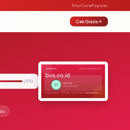
Fitur
Cara
Populer
Cek Gratis
/ 100
alu