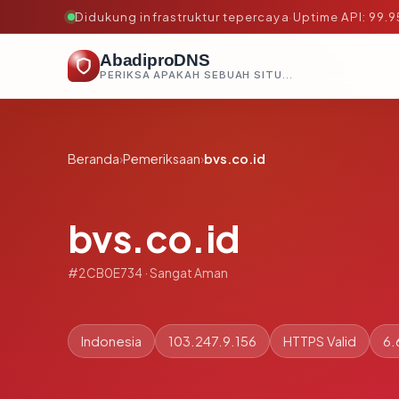
Didukung infrastruktur tepercaya
·
Uptime API: 99.
AbadiproDNS
PERIKSA APAKAH SEBUAH SITUS AMAN, TEPERCAYA, DAN TERVERIFIKASI DALAM HITUNGAN DETIK.
Beranda
›
Pemeriksaan
›
bvs.co.id
bvs.co.id
#2CB0E734 · Sangat Aman
Indonesia
103.247.9.156
HTTPS Valid
6.