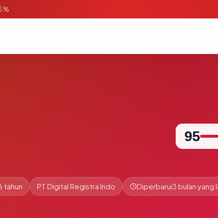
95%
95
6 tahun
PT Digital Registra Indo
Diperbarui
3 bulan yang l