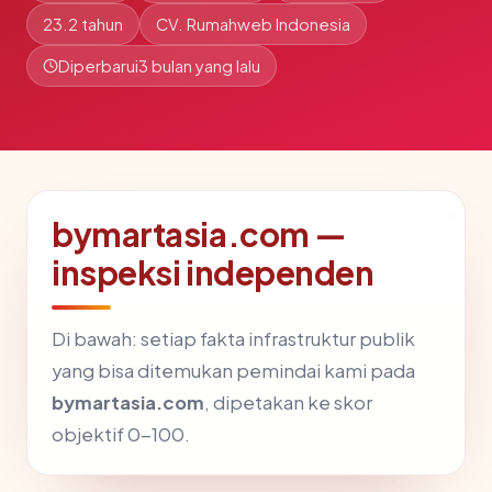
23.2 tahun
CV. Rumahweb Indonesia
Diperbarui
3 bulan yang lalu
bymartasia.com —
inspeksi independen
Di bawah: setiap fakta infrastruktur publik
yang bisa ditemukan pemindai kami pada
bymartasia.com
, dipetakan ke skor
objektif 0-100.