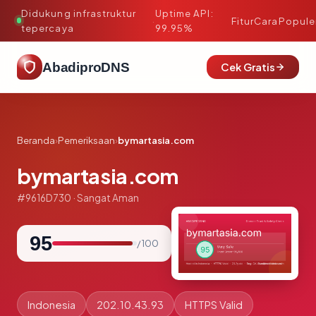
Didukung infrastruktur
Uptime API:
·
Fitur
Cara
Popule
tepercaya
99.95%
AbadiproDNS
Cek Gratis
Beranda
›
Pemeriksaan
›
bymartasia.com
bymartasia.com
#9616D730 · Sangat Aman
95
/ 100
Indonesia
202.10.43.93
HTTPS Valid