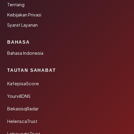
Tentang
Kebijakan Privasi
Syarat Layanan
BAHASA
Bahasa Indonesia
TAUTAN SAHABAT
KafepisaScore
YourvillDNS
BekasisqRadar
HelenscaTrust
LeboyedeTrust