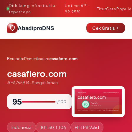
Didukung infrastruktur
Uptime API:
·
Fitur
Cara
Popule
tepercaya
99.95%
AbadiproDNS
Cek Gratis
Beranda
›
Pemeriksaan
›
casafiero.com
casafiero.com
#EA765B14 · Sangat Aman
95
/ 100
Indonesia
101.50.1.106
HTTPS Valid