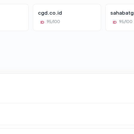
cgd.co.id
sahabatg
95/100
95/100
ID
ID