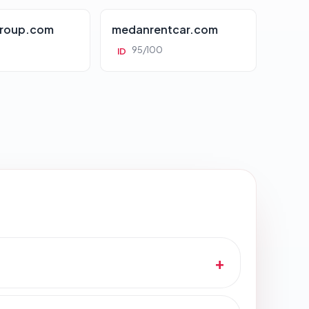
roup.com
medanrentcar.com
95/100
ID