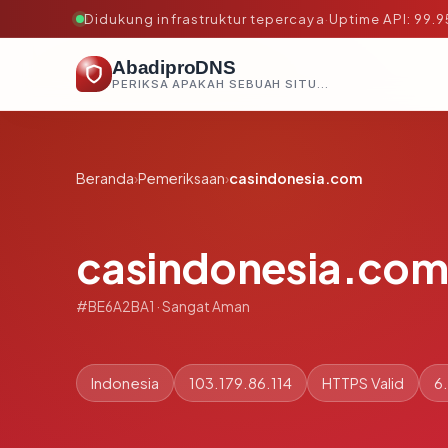
Didukung infrastruktur tepercaya
·
Uptime API: 99.
AbadiproDNS
PERIKSA APAKAH SEBUAH SITUS AMAN, TEPERCAYA, DAN TERVERIFIKASI DALAM HITUNGAN DETIK.
Beranda
›
Pemeriksaan
›
casindonesia.com
casindonesia.co
#BE6A2BA1 · Sangat Aman
Indonesia
103.179.86.114
HTTPS Valid
6