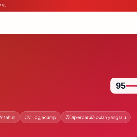
95%
m
95
.9 tahun
CV. Jogjacamp
Diperbarui
3 bulan yang lalu