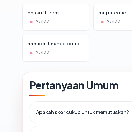
cpssoft.com
harpa.co.id
95/100
95/100
ID
ID
armada-finance.co.id
95/100
ID
Pertanyaan Umum
Apakah skor cukup untuk memutuskan?