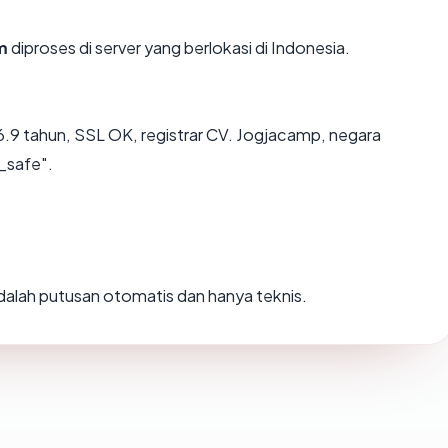
m
diproses di server yang berlokasi di Indonesia.
6.9 tahun, SSL OK, registrar CV. Jogjacamp, negara
_safe".
 adalah putusan otomatis dan hanya teknis.