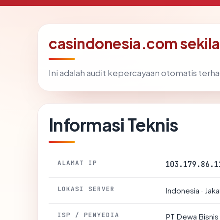
casindonesia.com sekil
Ini adalah audit kepercayaan otomatis ter
Informasi Teknis
ALAMAT IP
103.179.86.1
LOKASI SERVER
Indonesia · Jaka
ISP / PENYEDIA
PT Dewa Bisnis 