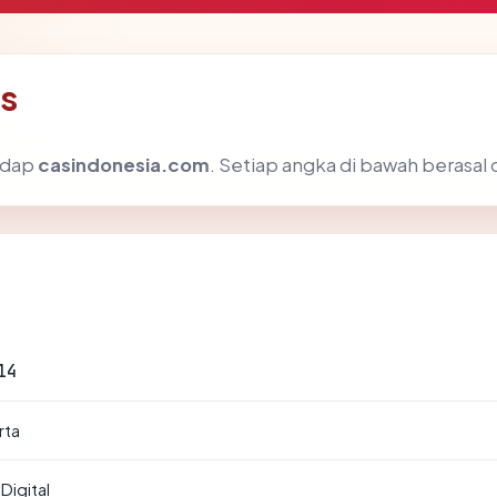
as
hadap
casindonesia.com
. Setiap angka di bawah berasal 
14
rta
Digital