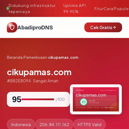
Didukung infrastruktur
Uptime API:
·
Fitur
Cara
Popule
tepercaya
99.95%
AbadiproDNS
Cek Gratis
Beranda
›
Pemeriksaan
›
cikupamas.com
cikupamas.com
#B82E8094 · Sangat Aman
95
/ 100
Indonesia
206.84.111.162
HTTPS Valid