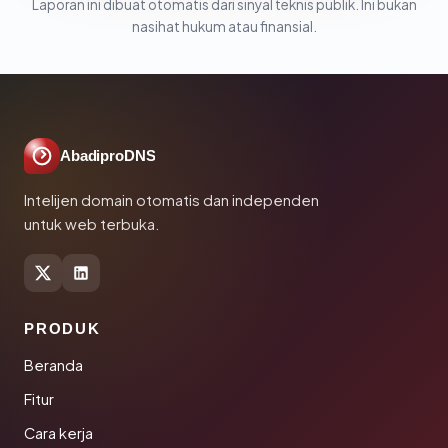
Laporan ini dibuat otomatis dari sinyal teknis publik. Ini bukan
nasihat hukum atau finansial.
AbadiproDNS
Intelijen domain otomatis dan independen
untuk web terbuka.
PRODUK
Beranda
Fitur
Cara kerja