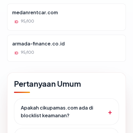
medanrentcar.com
95/100
ID
armada-finance.co.id
95/100
ID
Pertanyaan Umum
Apakah cikupamas.com ada di
blocklist keamanan?