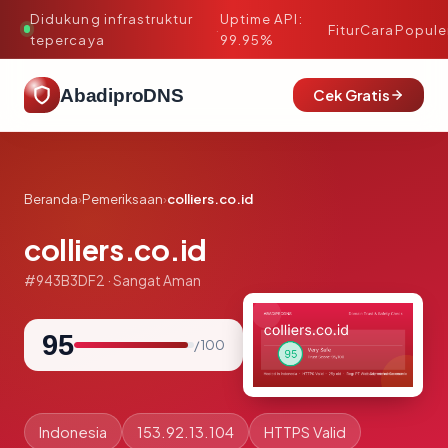
Didukung infrastruktur
Uptime API:
·
Fitur
Cara
Popule
tepercaya
99.95%
AbadiproDNS
Cek Gratis
Beranda
›
Pemeriksaan
›
colliers.co.id
colliers.co.id
#943B3DF2 · Sangat Aman
95
/ 100
Indonesia
153.92.13.104
HTTPS Valid