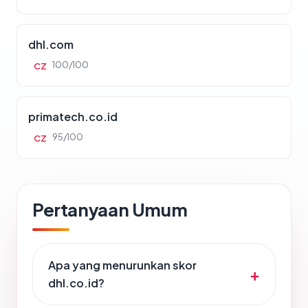
dhl.com
100/100
CZ
primatech.co.id
95/100
CZ
Pertanyaan Umum
Apa yang menurunkan skor
dhl.co.id?