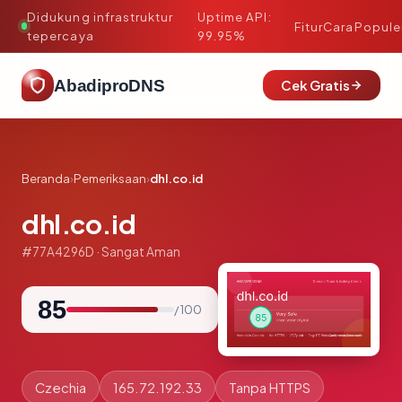
Didukung infrastruktur
Uptime API:
·
Fitur
Cara
Popule
tepercaya
99.95%
AbadiproDNS
Cek Gratis
Beranda
›
Pemeriksaan
›
dhl.co.id
dhl.co.id
#77A4296D · Sangat Aman
85
/ 100
Czechia
165.72.192.33
Tanpa HTTPS