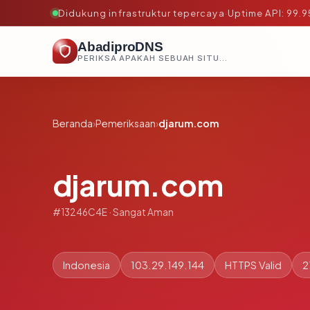
Didukung infrastruktur tepercaya
·
Uptime API: 99.
AbadiproDNS
PERIKSA APAKAH SEBUAH SITUS AMAN, TEPERCAYA, DAN TERVERIFIKASI DALAM HITUNGAN DETIK.
Beranda
›
Pemeriksaan
›
djarum.com
djarum.com
#13246C4E · Sangat Aman
Indonesia
103.29.149.144
HTTPS Valid
2