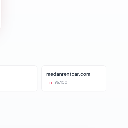
d
medanrentcar.com
95/100
ID