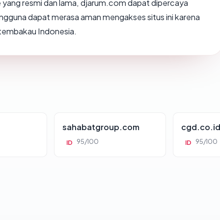
e yang resmi dan lama, djarum.com dapat dipercaya
engguna dapat merasa aman mengakses situs ini karena
i tembakau Indonesia.
sahabatgroup.com
cgd.co.i
95/100
95/100
ID
ID