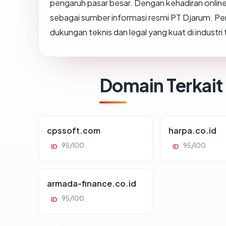
pengaruh pasar besar. Dengan kehadiran onlin
sebagai sumber informasi resmi PT Djarum. P
dukungan teknis dan legal yang kuat di industr
Domain Terkait
cpssoft.com
harpa.co.id
95/100
95/100
ID
ID
armada-finance.co.id
95/100
ID