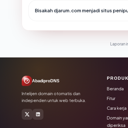
Bisakah djarum.com menjadi situs penip
Laporan in
PRODU
AbadiproDNS
Beranda
Intelijen domain otomatis dan
Fitur
independen untuk web terbuka.
Cara kerja
Domain ya
diperiksa