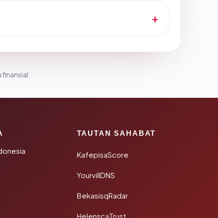
 finansial.
A
TAUTAN SAHABAT
donesia
KafepisaScore
YourvillDNS
BekasisqRadar
HelenscaTrust