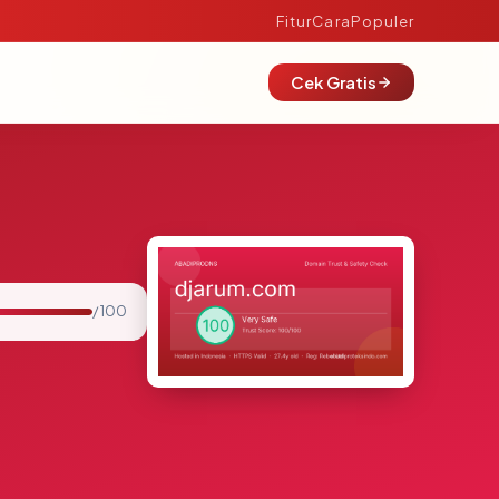
Fitur
Cara
Populer
Cek Gratis
/ 100