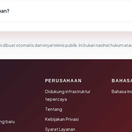
uan?
i dibuat otomatis dari sinyal teknis publik. Ini bukan nasihat hukum atau
K
PERUSAHAAN
BAHAS
Didukung infrastruktur
Bahasa In
tepercaya
Tentang
Kebijakan Privasi
ng baru
Syarat Layanan