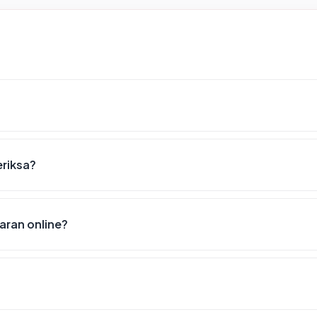
eriksa?
ran online?