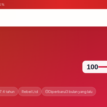
95%
100
7.4 tahun
Rebel Ltd
Diperbarui
3 bulan yang lalu