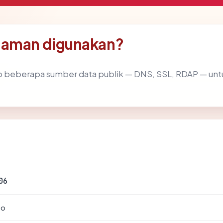
 aman digunakan?
 beberapa sumber data publik — DNS, SSL, RDAP — u
06
to