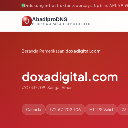
Didukung infrastruktur tepercaya
·
Uptime API: 99.
AbadiproDNS
PERIKSA APAKAH SEBUAH SITUS AMAN, TEPERCAYA, DAN TERVERIFIKASI DALAM HITUNGAN DETIK.
Beranda
›
Pemeriksaan
›
doxadigital.com
doxadigital.com
#C7337209 · Sangat Aman
Canada
172.67.202.106
HTTPS Valid
23.