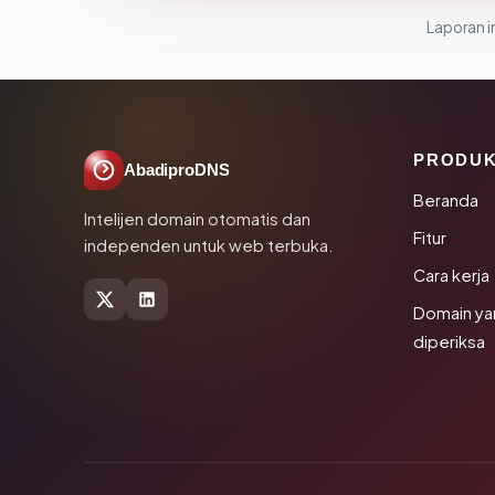
Laporan in
PRODU
AbadiproDNS
Beranda
Intelijen domain otomatis dan
Fitur
independen untuk web terbuka.
Cara kerja
Domain ya
diperiksa