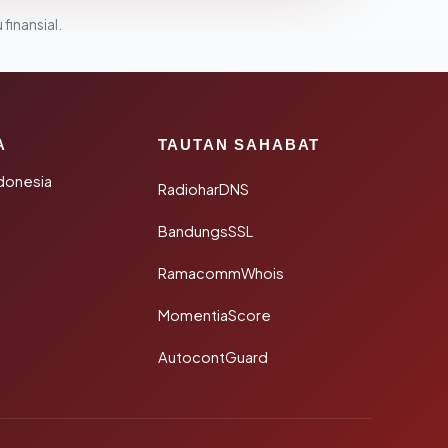
 finansial.
A
TAUTAN SAHABAT
donesia
RadioharDNS
BandungsSSL
RamacommWhois
MomentiaScore
AutocontGuard