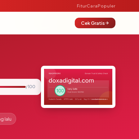
Fitur
Cara
Populer
Cek Gratis
/ 100
g lalu