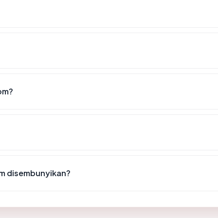
com?
om disembunyikan?