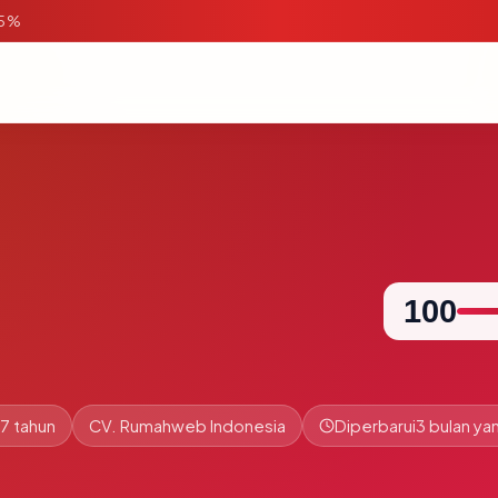
95%
100
7 tahun
CV. Rumahweb Indonesia
Diperbarui
3 bulan yan