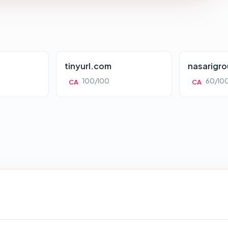
tinyurl.com
nasarigr
100/100
60/10
CA
CA