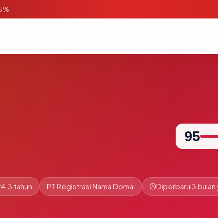
95%
95
24.3 tahun
PT Registrasi Nama Domai
Diperbarui
3 bulan 