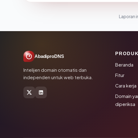
Laporan in
PRODU
AbadiproDNS
Beranda
Intelijen domain otomatis dan
Fitur
independen untuk web terbuka.
Cara kerja
Domain ya
diperiksa