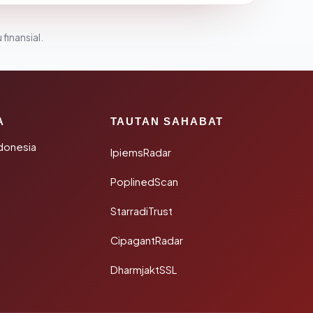
 finansial.
A
TAUTAN SAHABAT
donesia
IpiemsRadar
PoplinedScan
StarradiTrust
CipagantRadar
DharmjaktSSL