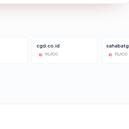
cgd.co.id
sahabatg
95/100
95/100
ID
ID