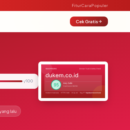
Fitur
Cara
Populer
Cek Gratis
/ 100
yang lalu