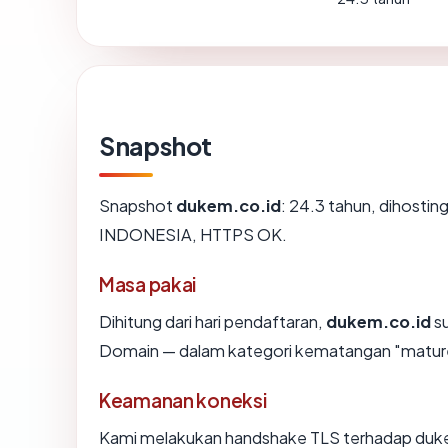
Snapshot
Snapshot
dukem.co.id
: 24.3 tahun, dihost
INDONESIA, HTTPS OK.
Masa pakai
Dihitung dari hari pendaftaran,
dukem.co.id
su
Domain — dalam kategori kematangan "matur
Keamanan koneksi
Kami melakukan handshake TLS terhadap duke