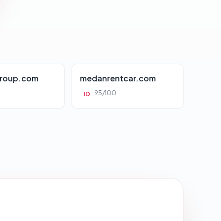
roup.com
medanrentcar.com
95/100
ID