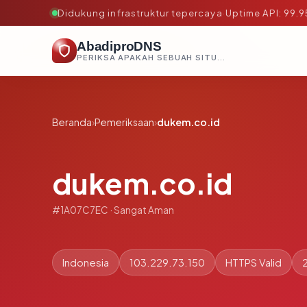
Didukung infrastruktur tepercaya
·
Uptime API: 99.
AbadiproDNS
PERIKSA APAKAH SEBUAH SITUS AMAN, TEPERCAYA, DAN TERVERIFIKASI DALAM HITUNGAN DETIK.
Beranda
›
Pemeriksaan
›
dukem.co.id
dukem.co.id
#1A07C7EC · Sangat Aman
Indonesia
103.229.73.150
HTTPS Valid