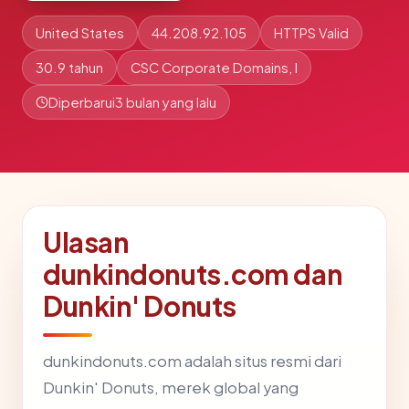
United States
44.208.92.105
HTTPS Valid
30.9 tahun
CSC Corporate Domains, I
Diperbarui
3 bulan yang lalu
Ulasan
dunkindonuts.com dan
Dunkin' Donuts
dunkindonuts.com adalah situs resmi dari
Dunkin' Donuts, merek global yang