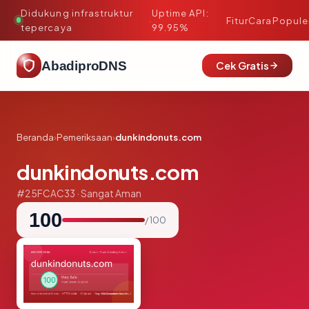
Didukung infrastruktur
Uptime API:
·
Fitur
Cara
Popule
tepercaya
99.95%
AbadiproDNS
Cek Gratis
Beranda
›
Pemeriksaan
›
dunkindonuts.com
dunkindonuts.com
#25FCAC33 · Sangat Aman
100
/ 100