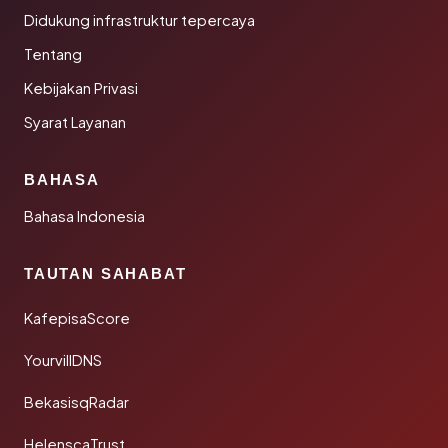
Didukung infrastruktur tepercaya
Tentang
Kebijakan Privasi
Syarat Layanan
BAHASA
Bahasa Indonesia
TAUTAN SAHABAT
KafepisaScore
YourvillDNS
BekasisqRadar
HelenscaTrust