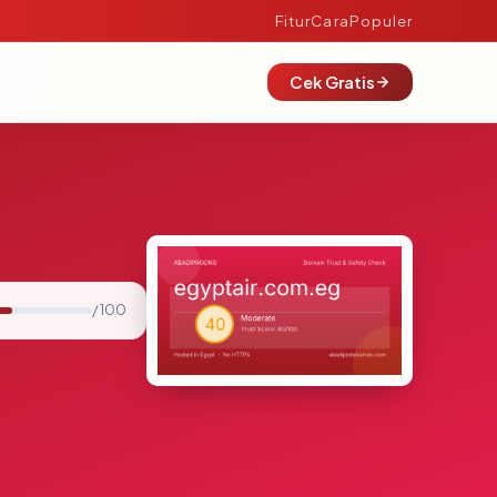
Fitur
Cara
Populer
Cek Gratis
/ 100