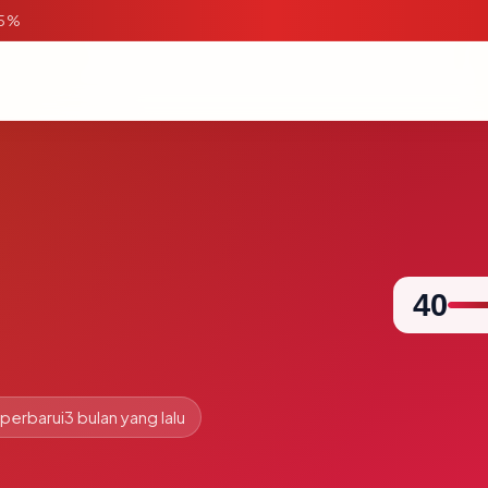
95%
40
iperbarui
3 bulan yang lalu