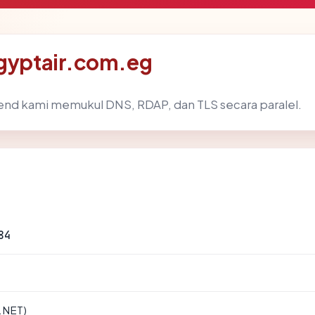
egyptair.com.eg
end kami memukul DNS, RDAP, dan TLS secara paralel.
84
k.NET)