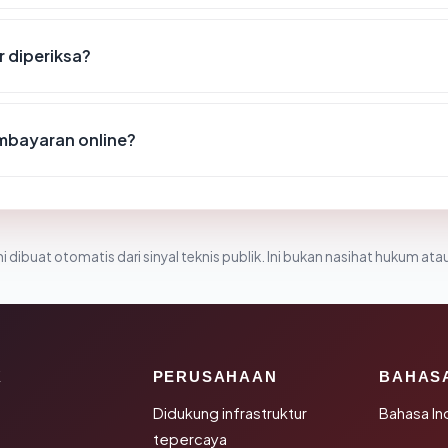
r diperiksa?
mbayaran online?
i dibuat otomatis dari sinyal teknis publik. Ini bukan nasihat hukum atau
K
PERUSAHAAN
BAHAS
Didukung infrastruktur
Bahasa In
tepercaya