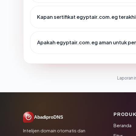
Kapan sertifikat egyptair.com.eg terakhi
Apakah egyptair.com.eg aman untuk pe
Laporan in
PRODU
AbadiproDNS
Beranda
Intelijen domain otomatis dan
Fitur