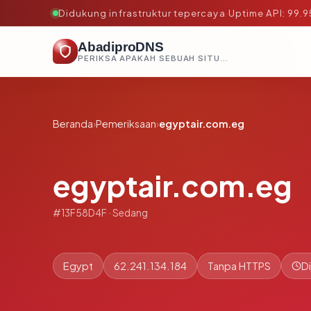
Didukung infrastruktur tepercaya
·
Uptime API: 99.
AbadiproDNS
PERIKSA APAKAH SEBUAH SITUS AMAN, TEPERCAYA, DAN TERVERIFIKASI DALAM HITUNGAN DETIK.
Beranda
›
Pemeriksaan
›
egyptair.com.eg
egyptair.com.eg
#13F58D4F · Sedang
Egypt
62.241.134.184
Tanpa HTTPS
D