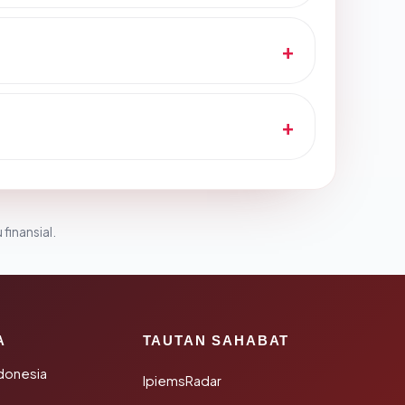
 finansial.
A
TAUTAN SAHABAT
donesia
IpiemsRadar