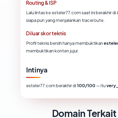
Routing & ISP
Lalu lintas ke esteler77.com saat ini berakhir d
siapa pun yang menjalankan traceroute.
Di luar skor teknis
Profil teknis bersih hanya membuktikan
estel
membuktikan konten jujur.
Intinya
esteler77.com berakhir di
100/100
— itu
very
Domain Terkait