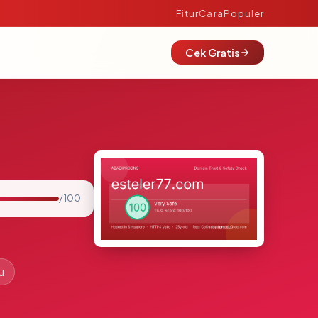
Fitur
Cara
Populer
Cek Gratis
/ 100
u