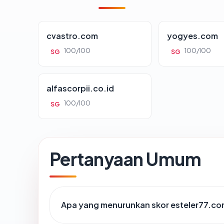
cvastro.com
yogyes.com
100/100
100/100
SG
SG
alfascorpii.co.id
100/100
SG
Pertanyaan Umum
Apa yang menurunkan skor esteler77.c