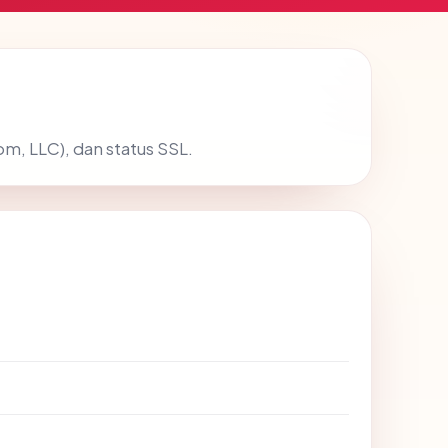
m, LLC), dan status SSL.