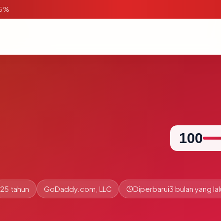
95%
100
25 tahun
GoDaddy.com, LLC
Diperbarui
3 bulan yang lal