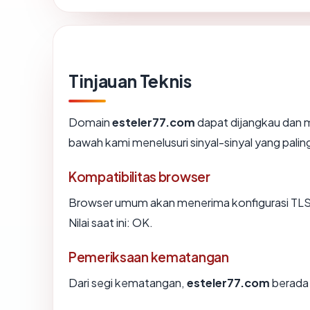
Tinjauan Teknis
Domain
esteler77.com
dapat dijangkau dan m
bawah kami menelusuri sinyal-sinyal yang paling
Kompatibilitas browser
Browser umum akan menerima konfigurasi TLS
Nilai saat ini: OK.
Pemeriksaan kematangan
Dari segi kematangan,
esteler77.com
berada 