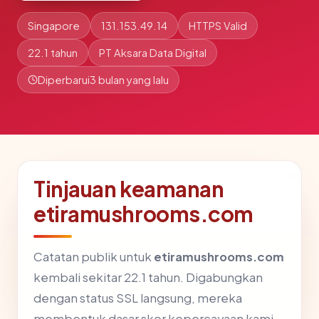
Singapore
131.153.49.14
HTTPS Valid
22.1 tahun
PT Aksara Data Digital
Diperbarui
3 bulan yang lalu
Tinjauan keamanan
etiramushrooms.com
Catatan publik untuk
etiramushrooms.com
kembali sekitar 22.1 tahun. Digabungkan
dengan status SSL langsung, mereka
membentuk dasar skor kepercayaan kami.