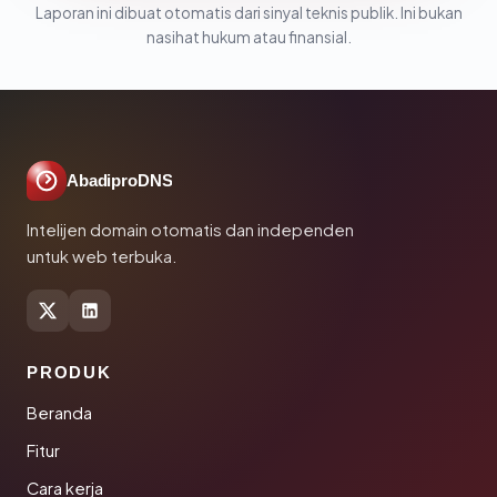
Laporan ini dibuat otomatis dari sinyal teknis publik. Ini bukan
nasihat hukum atau finansial.
AbadiproDNS
Intelijen domain otomatis dan independen
untuk web terbuka.
PRODUK
Beranda
Fitur
Cara kerja