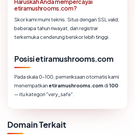
Haruskah Anda mempercayai
etiramushrooms.com?
Skor kami murni teknis. Situs dengan SSL valid,
beberapa tahun riwayat, dan registrar
terkemuka cenderung berskor lebih tinggi.
Posisi etiramushrooms.com
Pada skala 0-100, pemeriksaan otomatis kami
menempatkan
etiramushrooms.com
di
100
— itu kategori "very_safe".
Domain Terkait