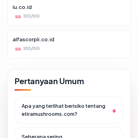
iu.co.id
100/100
SG
alfascorpii.co.id
100/100
SG
Pertanyaan Umum
Apa yang terlihat berisiko tentang
etiramushrooms.com?
Seberapa sering