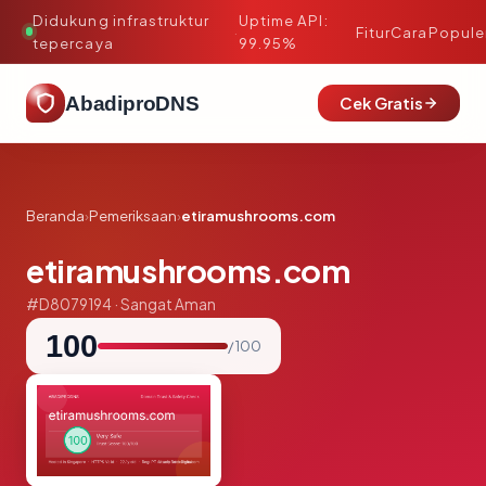
Didukung infrastruktur
Uptime API:
·
Fitur
Cara
Popule
tepercaya
99.95%
AbadiproDNS
Cek Gratis
Beranda
›
Pemeriksaan
›
etiramushrooms.com
etiramushrooms.com
#D8079194 · Sangat Aman
100
/ 100