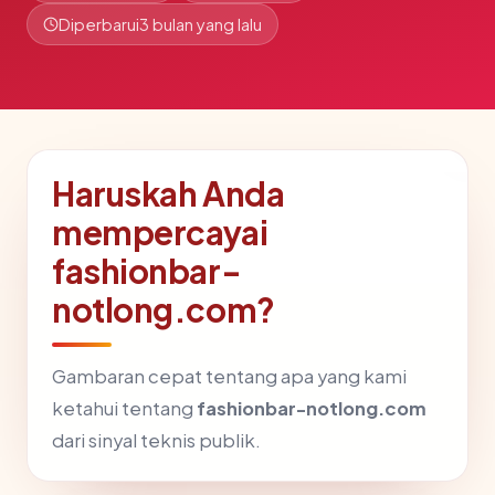
Diperbarui
3 bulan yang lalu
Haruskah Anda
mempercayai
fashionbar-
notlong.com?
Gambaran cepat tentang apa yang kami
ketahui tentang
fashionbar-notlong.com
dari sinyal teknis publik.