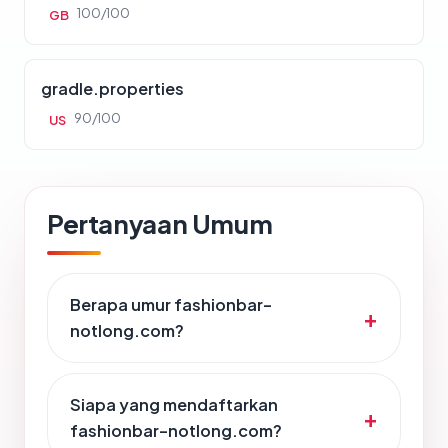
100/100
GB
gradle.properties
90/100
US
Pertanyaan Umum
Berapa umur fashionbar-
notlong.com?
Siapa yang mendaftarkan
fashionbar-notlong.com?