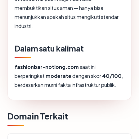
membuktikan situs aman — hanya bisa
menunjukkan apakah situs mengikuti standar
industri.
Dalam satu kalimat
fashionbar-notlong.com
saat ini
berperingkat
moderate
dengan skor
40/100
,
berdasarkan murni fakta infrastruktur publik.
Domain Terkait