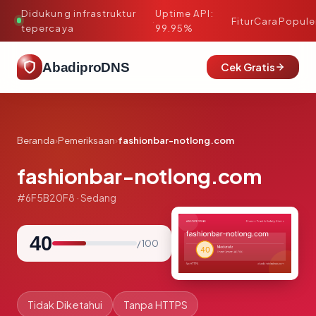
Didukung infrastruktur
Uptime API:
·
Fitur
Cara
Popule
tepercaya
99.95%
AbadiproDNS
Cek Gratis
Beranda
›
Pemeriksaan
›
fashionbar-notlong.com
fashionbar-notlong.com
#6F5B20F8 · Sedang
40
/ 100
Tidak Diketahui
Tanpa HTTPS