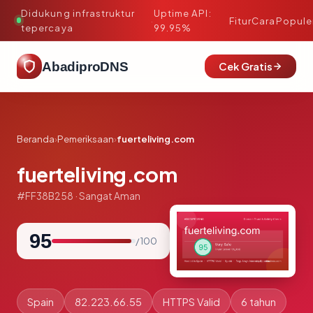
Didukung infrastruktur
Uptime API:
·
Fitur
Cara
Popule
tepercaya
99.95%
AbadiproDNS
Cek Gratis
Beranda
›
Pemeriksaan
›
fuerteliving.com
fuerteliving.com
#FF38B258 · Sangat Aman
95
/ 100
Spain
82.223.66.55
HTTPS Valid
6 tahun