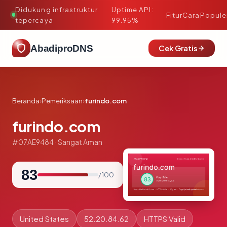
Didukung infrastruktur
Uptime API:
·
Fitur
Cara
Popule
tepercaya
99.95%
AbadiproDNS
Cek Gratis
Beranda
›
Pemeriksaan
›
furindo.com
furindo.com
#07AE9484 · Sangat Aman
83
/ 100
United States
52.20.84.62
HTTPS Valid