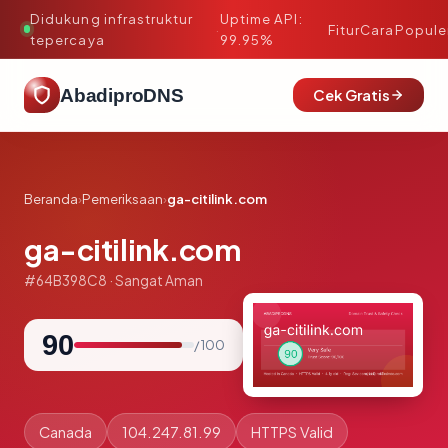
Didukung infrastruktur
Uptime API:
·
Fitur
Cara
Popule
tepercaya
99.95%
AbadiproDNS
Cek Gratis
Beranda
›
Pemeriksaan
›
ga-citilink.com
ga-citilink.com
#64B398C8 · Sangat Aman
90
/ 100
Canada
104.247.81.99
HTTPS Valid