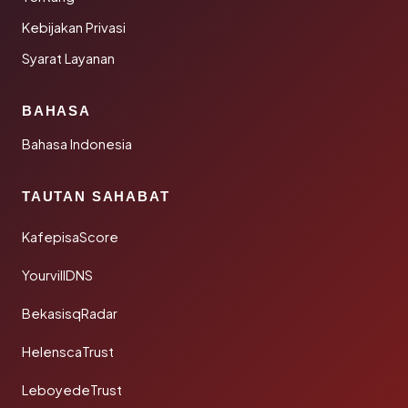
Kebijakan Privasi
Syarat Layanan
BAHASA
Bahasa Indonesia
TAUTAN SAHABAT
KafepisaScore
YourvillDNS
BekasisqRadar
HelenscaTrust
LeboyedeTrust