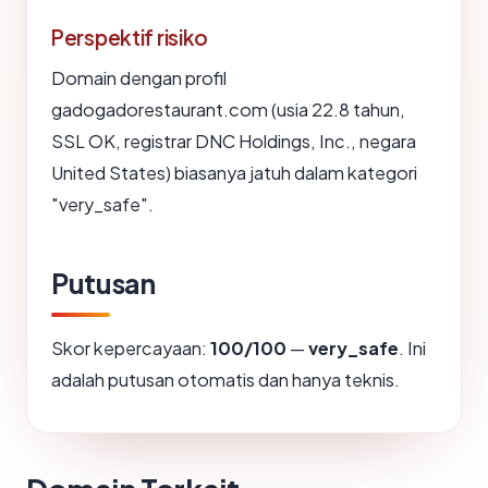
Perspektif risiko
Domain dengan profil
gadogadorestaurant.com (usia 22.8 tahun,
SSL OK, registrar DNC Holdings, Inc., negara
United States) biasanya jatuh dalam kategori
"very_safe".
Putusan
Skor kepercayaan:
100/100
—
very_safe
. Ini
adalah putusan otomatis dan hanya teknis.