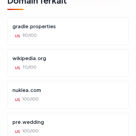
Domain Terkait
gradle.properties
90/100
US
wikipedia.org
70/100
US
nuklea.com
100/100
US
pre.wedding
100/100
US