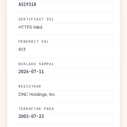
AS19318
SERTIFIKAT SSL
HTTPS Valid
PENERBIT SSL
R13
BERLAKU SAMPAI
2026-07-11
REGISTRAR
DNC Holdings, Inc.
TERDAFTAR PADA
2003-07-23