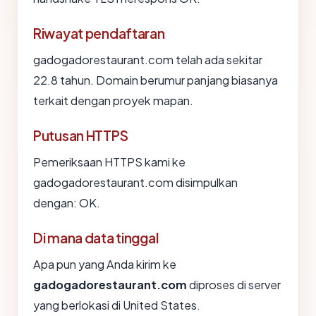
Riwayat pendaftaran
gadogadorestaurant.com telah ada sekitar
22.8 tahun. Domain berumur panjang biasanya
terkait dengan proyek mapan.
Putusan HTTPS
Pemeriksaan HTTPS kami ke
gadogadorestaurant.com disimpulkan
dengan: OK.
Di mana data tinggal
Apa pun yang Anda kirim ke
gadogadorestaurant.com
diproses di server
yang berlokasi di United States.