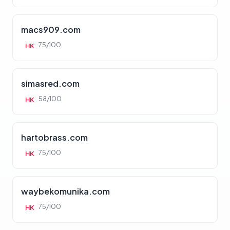
macs909.com
75/100
HK
simasred.com
58/100
HK
hartobrass.com
75/100
HK
waybekomunika.com
75/100
HK