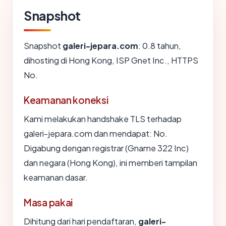
Snapshot
Snapshot
galeri-jepara.com
: 0.8 tahun,
dihosting di Hong Kong, ISP Gnet Inc., HTTPS
No.
Keamanan koneksi
Kami melakukan handshake TLS terhadap
galeri-jepara.com dan mendapat: No.
Digabung dengan registrar (Gname 322 Inc)
dan negara (Hong Kong), ini memberi tampilan
keamanan dasar.
Masa pakai
Dihitung dari hari pendaftaran,
galeri-