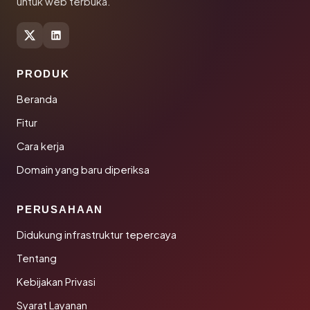
untuk web terbuka.
PRODUK
Beranda
Fitur
Cara kerja
Domain yang baru diperiksa
PERUSAHAAN
Didukung infrastruktur tepercaya
Tentang
Kebijakan Privasi
Syarat Layanan