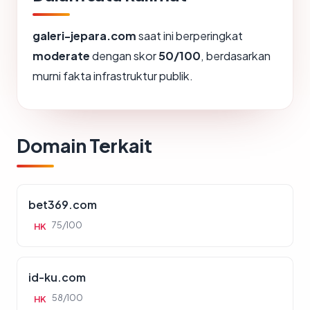
galeri-jepara.com
saat ini berperingkat
moderate
dengan skor
50/100
, berdasarkan
murni fakta infrastruktur publik.
Domain Terkait
bet369.com
75/100
HK
id-ku.com
58/100
HK