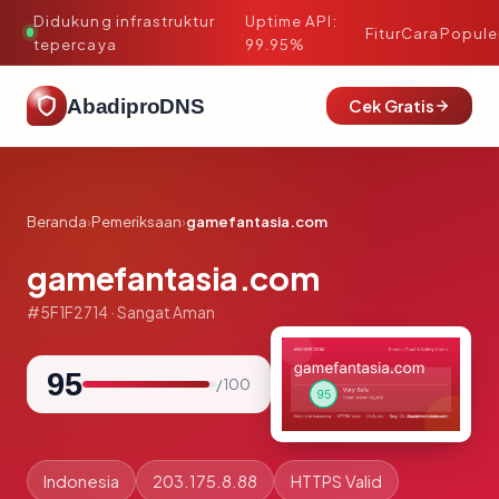
Didukung infrastruktur
Uptime API:
·
Fitur
Cara
Popule
tepercaya
99.95%
AbadiproDNS
Cek Gratis
Beranda
›
Pemeriksaan
›
gamefantasia.com
gamefantasia.com
#5F1F2714 · Sangat Aman
95
/ 100
Indonesia
203.175.8.88
HTTPS Valid