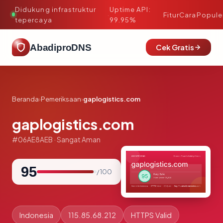
Didukung infrastruktur
Uptime API:
·
Fitur
Cara
Popule
tepercaya
99.95%
AbadiproDNS
Cek Gratis
Beranda
›
Pemeriksaan
›
gaplogistics.com
gaplogistics.com
#06AE8AEB · Sangat Aman
95
/ 100
Indonesia
115.85.68.212
HTTPS Valid