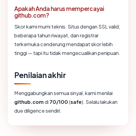
Apakah Anda harus mempercayai
github.com?
Skor kami murni teknis. Situs dengan SSL valid,
beberapa tahun riwayat, dan registrar
terkemuka cenderung mendapat skor lebih
tinggi — tapi itu tidak mengecualikan penipuan.
Penilaian akhir
Menggabungkan semua sinyal, kami menilai
github.com
di
70/100
(
safe
). Selalu lakukan
due diligence sendiri.