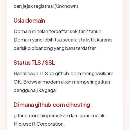
dan jejak registrasi (Unknown).
Usia domain
Domain ini telah terdaftar sekitar ? tahun.
Domain yang lebih tua secara statistik kurang
berisiko dibanding yang baru terdaftar.
Status TLS / SSL
Handshake TLS ke github.com menghasilkan:
OK. Browser modern akan memperingatkan
pengguna jika gagal.
Di mana github.com dihosting
github.com dioperasikan dari Japan melalui
Microsoft Corporation.