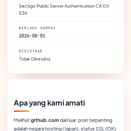
Sectigo Public Server Authentication CA DV
E36
BERLAKU SAMPAI
2026-08-01
REGISTRAR
Tidak Diketahui
Apa yang kami amati
Melihat
github.com
dari luar, poin terpenting
adalah negara hosting (Japan), status SSL (OK),