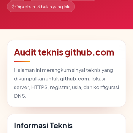
Diperbarui
3 bulan yang lalu
Audit teknis github.com
Halaman ini merangkum sinyal teknis yang
dikumpulkan untuk
github.com
: lokasi
server, HTTPS, registrar, usia, dan konfigurasi
DNS.
Informasi Teknis