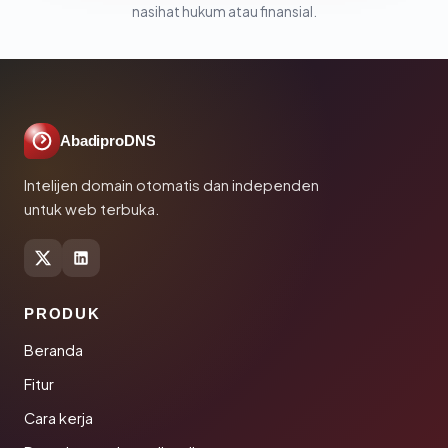
nasihat hukum atau finansial.
AbadiproDNS
Intelijen domain otomatis dan independen
untuk web terbuka.
PRODUK
Beranda
Fitur
Cara kerja