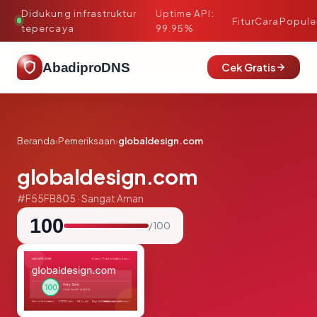
Didukung infrastruktur
Uptime API:
·
Fitur
Cara
Popule
tepercaya
99.95%
AbadiproDNS
Cek Gratis
Beranda
›
Pemeriksaan
›
globaldesign.com
globaldesign.com
#F55FB805 · Sangat Aman
100
/ 100