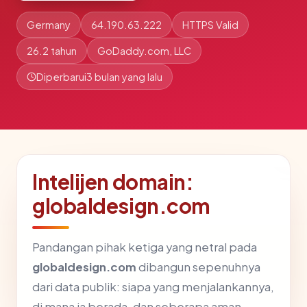
Germany
64.190.63.222
HTTPS Valid
26.2 tahun
GoDaddy.com, LLC
Diperbarui
3 bulan yang lalu
Intelijen domain:
globaldesign.com
Pandangan pihak ketiga yang netral pada
globaldesign.com
dibangun sepenuhnya
dari data publik: siapa yang menjalankannya,
di mana ia berada, dan seberapa aman.