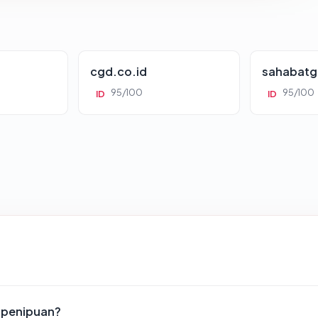
cgd.co.id
sahabatg
95/100
95/100
ID
ID
s penipuan?