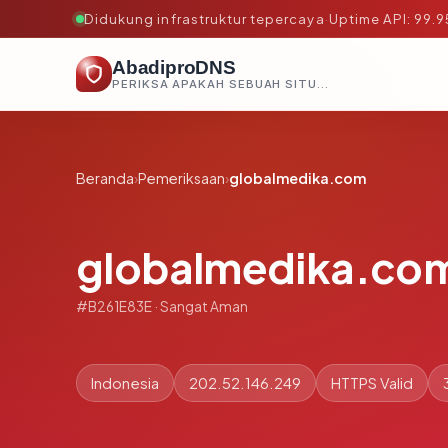
Didukung infrastruktur tepercaya
·
Uptime API: 99.
AbadiproDNS
PERIKSA APAKAH SEBUAH SITUS AMAN, TEPERCAYA, DAN TERVERIFIKASI DALAM HITUNGAN DETIK.
Beranda
›
Pemeriksaan
›
globalmedika.com
globalmedika.co
#B261E83E · Sangat Aman
Indonesia
202.52.146.249
HTTPS Valid