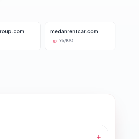
roup.com
medanrentcar.com
95/100
ID