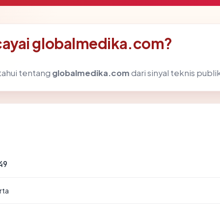
ayai globalmedika.com?
tahui tentang
globalmedika.com
dari sinyal teknis publi
49
rta