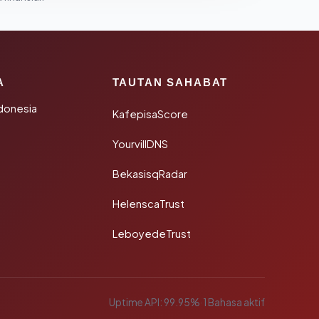
A
TAUTAN SAHABAT
donesia
KafepisaScore
YourvillDNS
BekasisqRadar
HelenscaTrust
LeboyedeTrust
Uptime API: 99.95%
·
1 Bahasa aktif