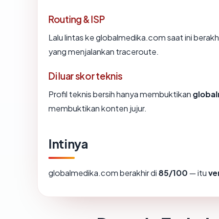
Routing & ISP
Lalu lintas ke globalmedika.com saat ini berak
yang menjalankan traceroute.
Di luar skor teknis
Profil teknis bersih hanya membuktikan
globa
membuktikan konten jujur.
Intinya
globalmedika.com berakhir di
85/100
— itu
ve