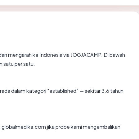
 dan mengarah ke Indonesia via JOGJACAMP. Di bawah
n satu per satu.
ada dalam kategori "established" — sekitar 3.6 tahun
 globalmedika.com jika probe kami mengembalikan