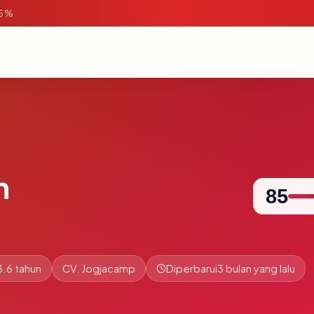
95%
m
85
3.6 tahun
CV. Jogjacamp
Diperbarui
3 bulan yang lalu