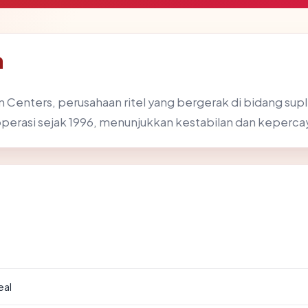
m
n Centers, perusahaan ritel yang bergerak di bidang supl
rasi sejak 1996, menunjukkan kestabilan dan kepercay
eal