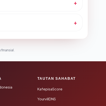
 finansial.
A
TAUTAN SAHABAT
donesia
KafepisaScore
YourvillDNS