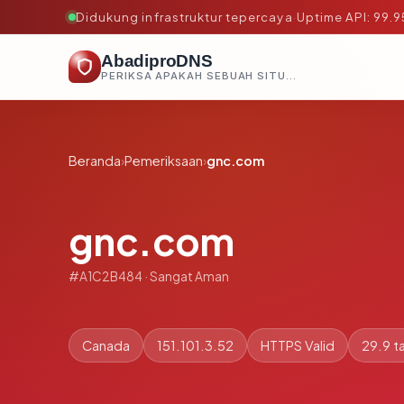
Didukung infrastruktur tepercaya
·
Uptime API: 99.
AbadiproDNS
PERIKSA APAKAH SEBUAH SITUS AMAN, TEPERCAYA, DAN TERVERIFIKASI DALAM HITUNGAN DETIK.
Beranda
›
Pemeriksaan
›
gnc.com
gnc.com
#A1C2B484 · Sangat Aman
Canada
151.101.3.52
HTTPS Valid
29.9 t