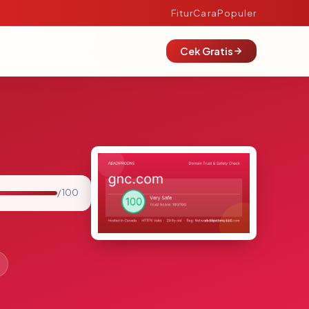
Fitur
Cara
Populer
Cek Gratis
/ 100