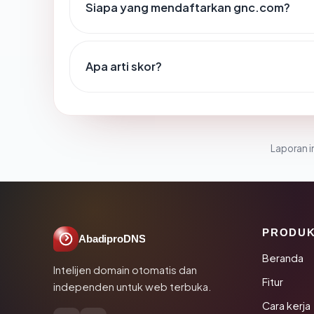
Siapa yang mendaftarkan gnc.com?
Apa arti skor?
Laporan in
PRODU
AbadiproDNS
Beranda
Intelijen domain otomatis dan
Fitur
independen untuk web terbuka.
Cara kerja