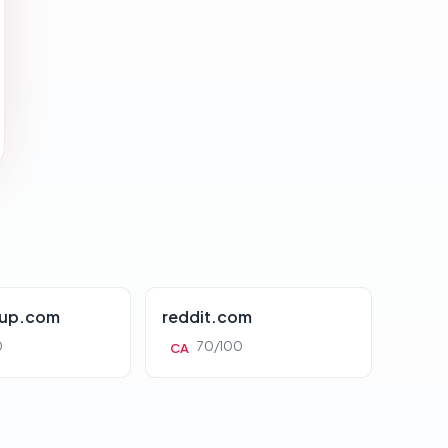
oup.com
reddit.com
0
70/100
CA