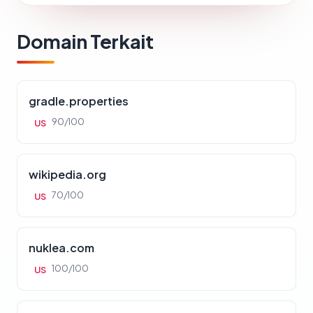
Domain Terkait
gradle.properties
90/100
US
wikipedia.org
70/100
US
nuklea.com
100/100
US