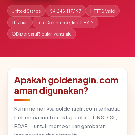
United States
54.243.117.197
HTTPS Valid
11 tahun
TurnCommerce, Inc. DBA N
Diperbarui
3 bulan yang lalu
Apakah goldenagin.com
aman digunakan?
Kami memeriksa
goldenagin.com
terhadap
beberapa sumber data publik — DNS, SSL,
RDAP — untuk memberikan gambaran
independen dan otomatis.