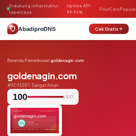
Didukung infrastruktur
Uptime API:
·
Fitur
Cara
Popule
tepercaya
99.95%
AbadiproDNS
Cek Gratis
Beranda
›
Pemeriksaan
›
goldenagin.com
goldenagin.com
#3C9331F1 · Sangat Aman
100
/ 100