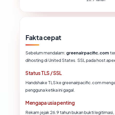
Fakta cepat
Sebelum mendalam:
greenairpacific.com
ter
dihosting di United States. SSL pada host ap
Status TLS / SSL
Handshake TLS ke greenairpacific.com meng
pengguna ketika ini gagal.
Mengapa usia penting
Rekam jejak 26.9 tahun bukan bukti legitimasi, 