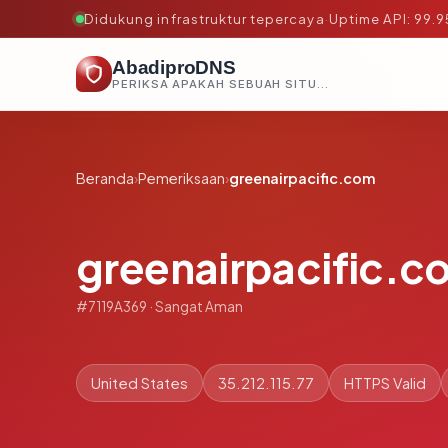
Didukung infrastruktur tepercaya
·
Uptime API: 99.
AbadiproDNS
PERIKSA APAKAH SEBUAH SITUS AMAN, TEPERCAYA, DAN TERVERIFIKASI DALAM HITUNGAN DETIK.
Beranda
›
Pemeriksaan
›
greenairpacific.com
greenairpacific.c
#7119A369 · Sangat Aman
United States
35.212.115.77
HTTPS Valid