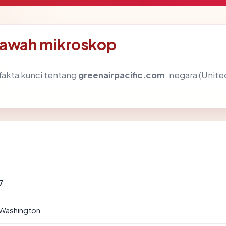
 bawah mikroskop
akta kunci tentang
greenairpacific.com
: negara (United
7
 Washington