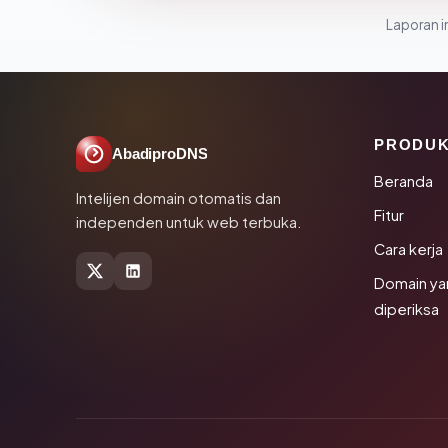
Laporan in
PRODU
AbadiproDNS
Beranda
Intelijen domain otomatis dan
Fitur
independen untuk web terbuka.
Cara kerja
Domain ya
diperiksa