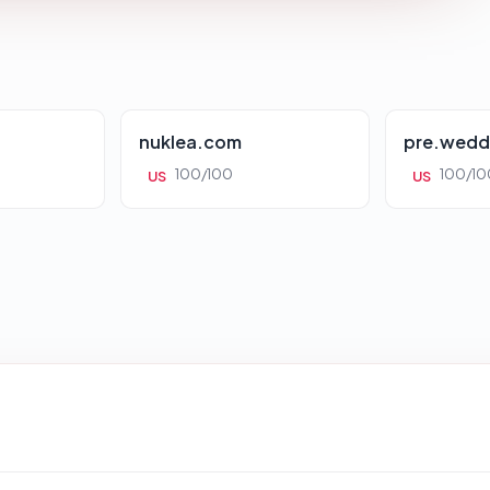
nuklea.com
pre.wedd
100/100
100/10
US
US