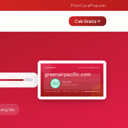
Fitur
Cara
Populer
Cek Gratis
/ 100
ang lalu