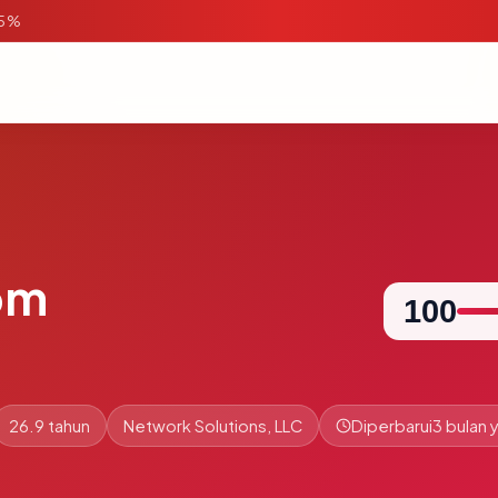
95%
om
100
26.9 tahun
Network Solutions, LLC
Diperbarui
3 bulan y