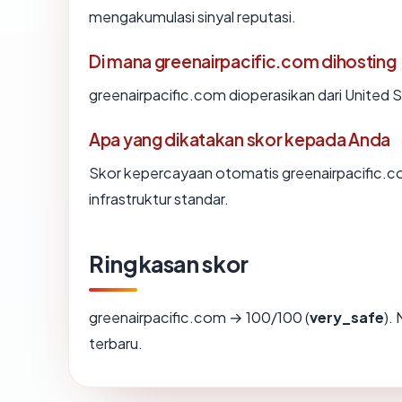
mengakumulasi sinyal reputasi.
Di mana greenairpacific.com dihosting
greenairpacific.com dioperasikan dari United 
Apa yang dikatakan skor kepada Anda
Skor kepercayaan otomatis greenairpacific.c
infrastruktur standar.
Ringkasan skor
greenairpacific.com → 100/100 (
very_safe
).
terbaru.