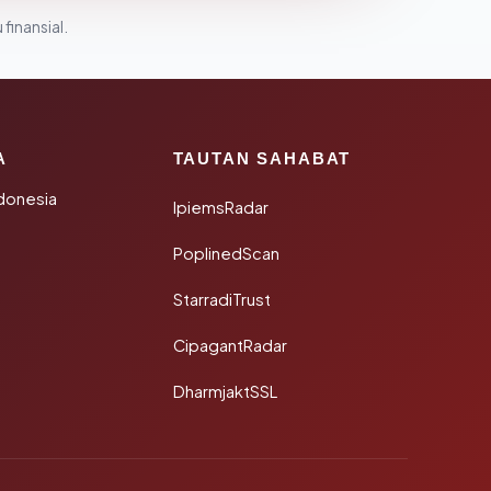
 finansial.
A
TAUTAN SAHABAT
donesia
IpiemsRadar
PoplinedScan
StarradiTrust
CipagantRadar
DharmjaktSSL