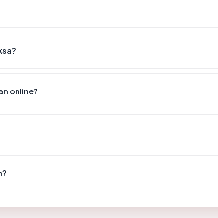
iksa?
n online?
n?