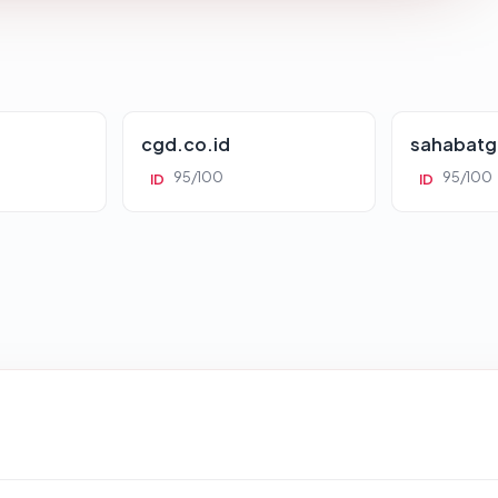
cgd.co.id
sahabatg
95/100
95/100
ID
ID