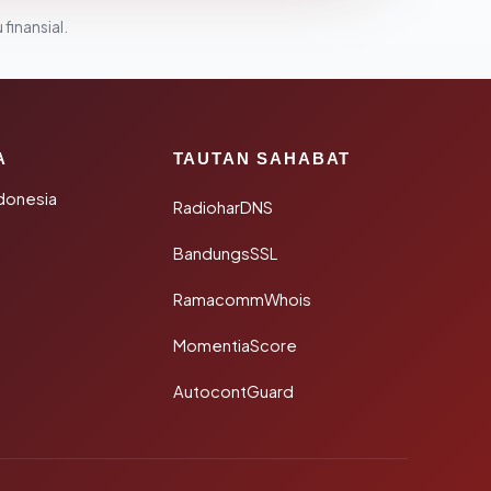
 finansial.
A
TAUTAN SAHABAT
donesia
RadioharDNS
BandungsSSL
RamacommWhois
MomentiaScore
AutocontGuard