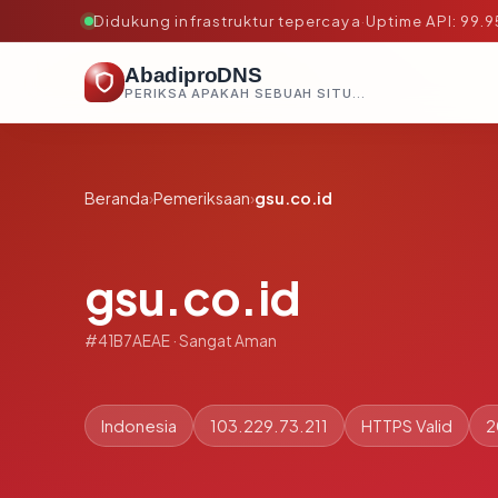
Didukung infrastruktur tepercaya
·
Uptime API: 99.
AbadiproDNS
PERIKSA APAKAH SEBUAH SITUS AMAN, TEPERCAYA, DAN TERVERIFIKASI DALAM HITUNGAN DETIK.
Beranda
›
Pemeriksaan
›
gsu.co.id
gsu.co.id
#41B7AEAE · Sangat Aman
Indonesia
103.229.73.211
HTTPS Valid
2