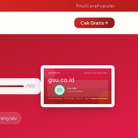
Fitur
Cara
Populer
Cek Gratis
/ 100
yang lalu