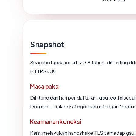
Snapshot
Snapshot
gsu.co.id
: 20.8 tahun, dihosting
HTTPS OK.
Masa pakai
Dihitung dari hari pendaftaran,
gsu.co.id
sudah
Domain — dalam kategori kematangan "matur
Keamanan koneksi
Kami melakukan handshake TLS terhadap gsu.c