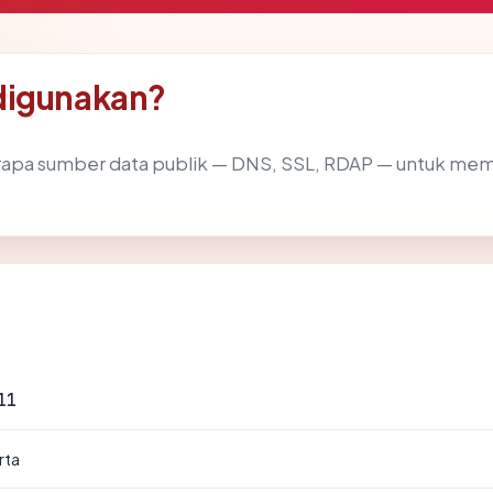
digunakan?
apa sumber data publik — DNS, SSL, RDAP — untuk me
11
rta