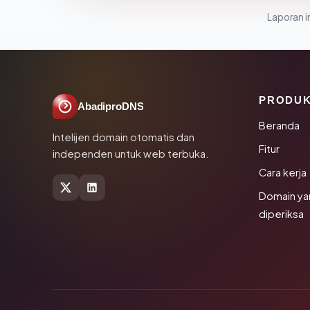
Laporan in
PRODU
AbadiproDNS
Beranda
Intelijen domain otomatis dan
Fitur
independen untuk web terbuka.
Cara kerja
Domain ya
diperiksa