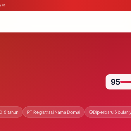
95%
95
0.8 tahun
PT Registrasi Nama Domai
Diperbarui
3 bulan 