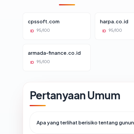
cpssoft.com
harpa.co.id
95/100
95/100
ID
ID
armada-finance.co.id
95/100
ID
Pertanyaan Umum
Apa yang terlihat berisiko tentang gun