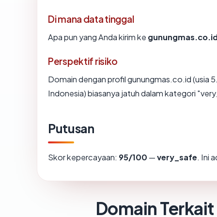
Di mana data tinggal
Apa pun yang Anda kirim ke
gunungmas.co.i
Perspektif risiko
Domain dengan profil gunungmas.co.id (usia 5.
Indonesia) biasanya jatuh dalam kategori "very
Putusan
Skor kepercayaan:
95/100
—
very_safe
. Ini
Domain Terkait