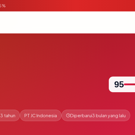
95%
95
.3 tahun
PT JC Indonesia
Diperbarui
3 bulan yang lalu