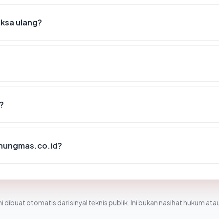
iksa ulang?
?
unungmas.co.id?
i dibuat otomatis dari sinyal teknis publik. Ini bukan nasihat hukum atau