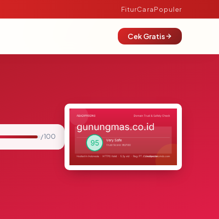
Fitur
Cara
Populer
Cek Gratis
/ 100