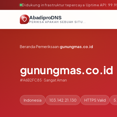
Didukung infrastruktur tepercaya
·
Uptime API: 99.
AbadiproDNS
PERIKSA APAKAH SEBUAH SITUS AMAN, TEPERCAYA, DAN TERVERIFIKASI DALAM HITUNGAN DETIK.
Beranda
›
Pemeriksaan
›
gunungmas.co.id
gunungmas.co.id
#A6B2FC85 · Sangat Aman
Indonesia
103.142.21.130
HTTPS Valid
5