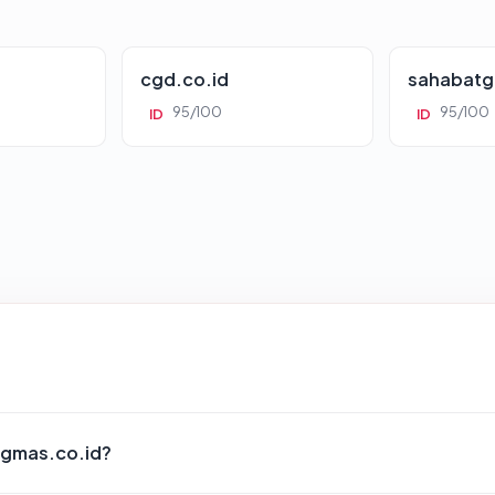
cgd.co.id
sahabatg
95/100
95/100
ID
ID
ungmas.co.id?